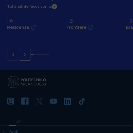
Tutti i siti dell’ecosistema
Residenze
Frontiere
Esa
IT
EN
Sedi