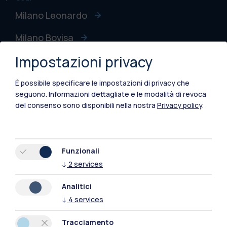
Milano Leonardo
Milano Bovisa
Impostazioni privacy
Cremona
Lecco
È possibile specificare le impostazioni di privacy che
seguono.
Informazioni dettagliate e le modalità di revoca
Mantova
del consenso sono disponibili nella nostra
Privacy policy
.
Piacenza
Xi'an
Funzionali
↓
2
services
Naviga il sito
Analitici
↓
4
services
Risorse
Tracciamento