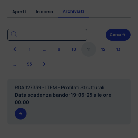
Archiviati
Aperti
In corso
Cerca
Precedente
1
…
9
10
11
12
13
Successiva
…
95
RDA 127339 - ITEM - Profilati Strutturali
Data scadenza bando
:
19-06-25 alle ore
00:00