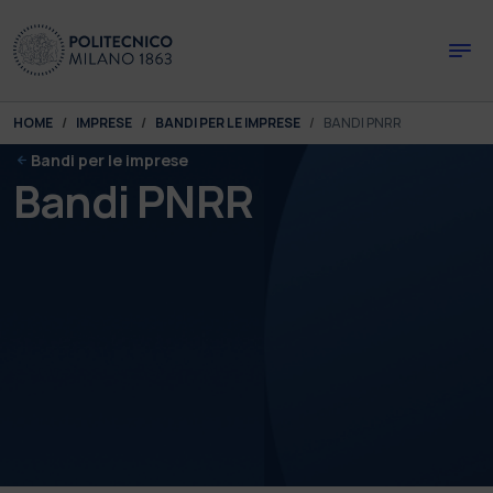
Skip to main content
Skip to page footer
You are here:
HOME
IMPRESE
BANDI PER LE IMPRESE
BANDI PNRR
Bandi per le imprese
Bandi PNRR