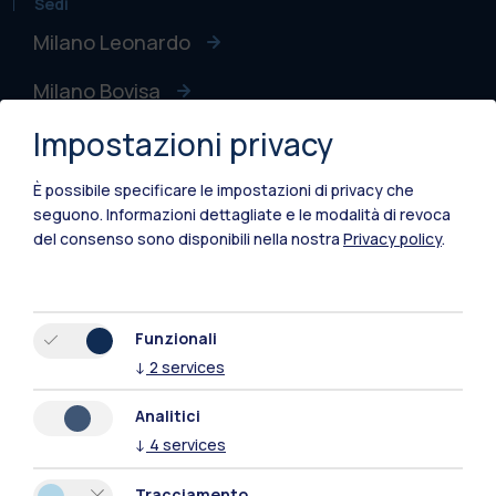
Sedi
Milano Leonardo
Milano Bovisa
Impostazioni privacy
Cremona
Lecco
È possibile specificare le impostazioni di privacy che
seguono.
Informazioni dettagliate e le modalità di revoca
Mantova
del consenso sono disponibili nella nostra
Privacy policy
.
Piacenza
Xi'an
Funzionali
↓
2
services
Naviga il sito
Analitici
↓
4
services
Risorse
Tracciamento