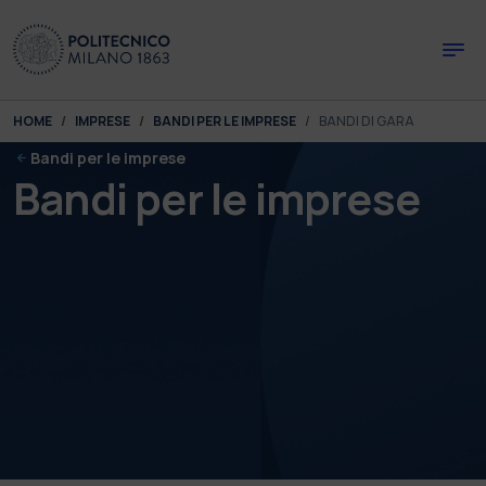
Skip to main content
Skip to page footer
You are here:
HOME
IMPRESE
BANDI PER LE IMPRESE
BANDI DI GARA
Bandi per le imprese
Bandi per le imprese