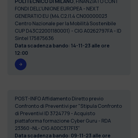
POLITECNICO DI MILANO
, FINANZIATO CON I
FONDI DELL'UNIONE EUROPEA - NEXT
GENERATIO EU (M4.C2.I1.4 CN00000023
Centro Nazionale per la Mobilità Sostenibile
CUP D43C22001180001) - CIG A0262797FA - ID
Sintel 175875636
Data scadenza bando
:
14-11-23 alle ore
12:00
POST-INFO Affidamento Diretto previo
Confronto di Preventivi per "Stipula Confronto
di Preventivi ID 3724779 - Acquisto
piattaforma formazione Cyber Guru - RDA
23360 -NL- CIG A00C317F13”
Data scadenza bando
:
09-11-23 alle ore