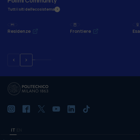
Polimi Community
Tutti i siti dell’ecosistema
Residenze
Frontiere
Esa
IT
EN