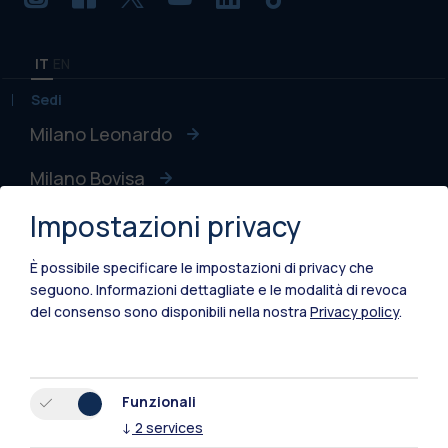
IT
EN
Sedi
Milano Leonardo
Milano Bovisa
Impostazioni privacy
Cremona
Lecco
È possibile specificare le impostazioni di privacy che
seguono.
Informazioni dettagliate e le modalità di revoca
Mantova
del consenso sono disponibili nella nostra
Privacy policy
.
Piacenza
Xi'an
Funzionali
↓
2
services