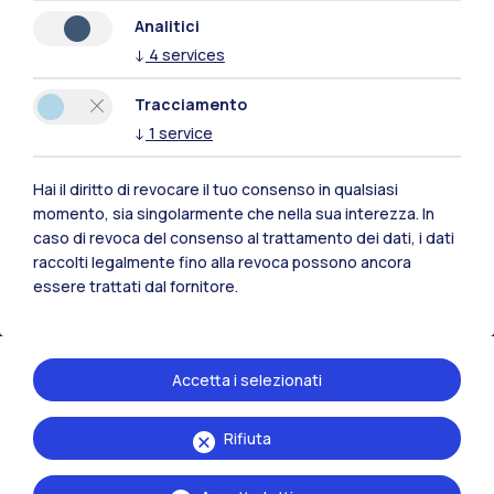
Naviga il sito
Analitici
↓
4
services
Risorse
Tracciamento
Contattaci
↓
1
service
Hai il diritto di revocare il tuo consenso in qualsiasi
momento, sia singolarmente che nella sua interezza. In
caso di revoca del consenso al trattamento dei dati, i dati
raccolti legalmente fino alla revoca possono ancora
essere trattati dal fornitore.
Accetta i selezionati
Rifiuta
Politecnico di Milano, Piazza Leonardo da Vinci 32, 20133 Milano | P.IVA
04376620151 - C.F. 80057930150