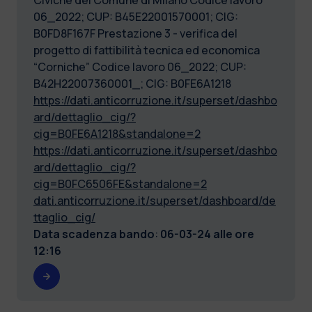
06_2022; CUP: B45E22001570001; CIG:
B0FD8F167F Prestazione 3 - verifica del
progetto di fattibilità tecnica ed economica
“Corniche” Codice lavoro 06_2022; CUP:
B42H22007360001_; CIG: B0FE6A1218
https://dati.anticorruzione.it/superset/dashbo
ard/dettaglio_cig/?
cig=B0FE6A1218&standalone=2
https://dati.anticorruzione.it/superset/dashbo
ard/dettaglio_cig/?
cig=B0FC6506FE&standalone=2
dati.anticorruzione.it/superset/dashboard/de
ttaglio_cig/
Data scadenza bando
:
06-03-24 alle ore
12:16