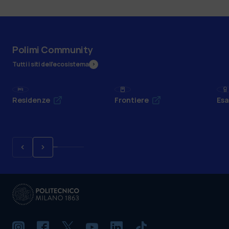
Polimi Community
Tutti i siti dell’ecosistema
Residenze
Frontiere
Esa