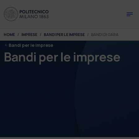
Skip to main content
Skip to page footer
You are here:
HOME
IMPRESE
BANDI PER LE IMPRESE
BANDI DI GARA
Bandi per le imprese
Bandi per le imprese