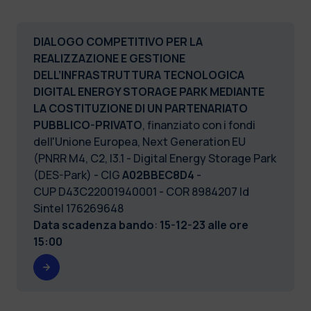
DIALOGO COMPETITIVO PER LA
REALIZZAZIONE E GESTIONE
DELL’INFRASTRUTTURA TECNOLOGICA
DIGITAL ENERGY STORAGE PARK MEDIANTE
LA COSTITUZIONE DI UN PARTENARIATO
PUBBLICO-PRIVATO
, finanziato con i fondi
dell'Unione Europea, Next Generation EU
(PNRR M4, C2, I3.1 - Digital Energy Storage Park
(DES-Park) - CIG
A02BBEC8D4
-
CUP D43C22001940001 - COR 8984207 Id
Sintel 176269648
Data scadenza bando
:
15-12-23 alle ore
15:00