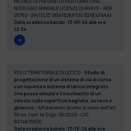
RICHIESTA PREVENTIVI PER FORNITURA
NOLEGGIO ANNUALE LICENZE DI ANSYS – RDA
25763- SINTEL ID 185618268 CIG B29E4E8AA1
Data scadenza bando
:
13-09-24 alle ore
12:34
POLO TERRITORIALE DI LECCO -
Studio di
progettazione di un sistema di via di corsa
con navetta e sistema di lancio integrato
che possa simulare il movimento di un
veicolo sulla superficie bagnata, su neve e
ghiaccio -
Affidamento diretto ai sensi dell'art.
50 co. 1 lett. b) D.lgs. 36/2023 - CIG
B37467BA30
Data scadenza bando
:
12-10-24 alle ore