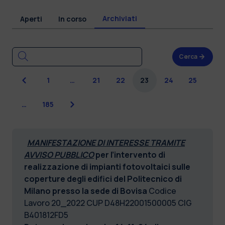
Archiviati
Aperti
In corso
Cerca
Precedente
1
…
21
22
23
24
25
Successiva
…
185
MANIFESTAZIONE DI INTERESSE TRAMITE
AVVISO PUBBLICO
per l’intervento di
realizzazione di impianti fotovoltaici sulle
coperture degli edifici del Politecnico di
Milano presso la sede di Bovisa
Codice
Lavoro 20_2022 CUP D48H22001500005 CIG
B401812FD5