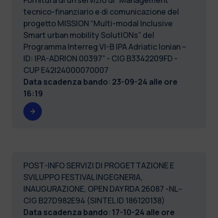
tecnico-finanziario e di comunicazione del
progetto MISSION “Multi-modal Inclusive
Smart urban mobility SolutIONs” del
Programma Interreg VI-B IPA Adriatic Ionian –
ID: IPA-ADRION 00397” - CIG B3342209FD -
CUP E42I24000070007
Data scadenza bando
:
23-09-24 alle ore
16:19
POST-INFO SERVIZI DI PROGETTAZIONE E
SVILUPPO FESTIVAL INGEGNERIA,
INAUGURAZIONE, OPEN DAY RDA 26087 -NL--
CIG B27D982E94 (SINTEL ID 186120138)
Data scadenza bando
:
17-10-24 alle ore