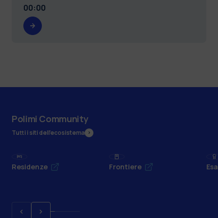
00:00
Polimi Community
Tutti i siti dell’ecosistema
Residenze
Frontiere
Esa