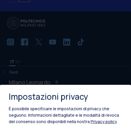
IT
EN
Sedi
Milano Leonardo
Impostazioni privacy
Milano Bovisa
Cremona
È possibile specificare le impostazioni di privacy che
seguono.
Informazioni dettagliate e le modalità di revoca
Lecco
del consenso sono disponibili nella nostra
Privacy policy
.