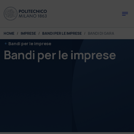
Skip to main content
Skip to page footer
You are here:
HOME
IMPRESE
BANDI PER LE IMPRESE
BANDI DI GARA
Bandi per le imprese
Bandi per le imprese