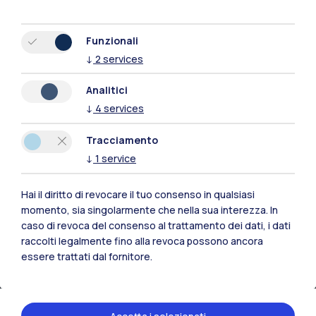
Mantova
Piacenza
Funzionali
↓
2
services
Xi'an
Analitici
↓
4
services
Naviga il sito
Tracciamento
Risorse
↓
1
service
Contattaci
Hai il diritto di revocare il tuo consenso in qualsiasi
momento, sia singolarmente che nella sua interezza. In
caso di revoca del consenso al trattamento dei dati, i dati
raccolti legalmente fino alla revoca possono ancora
essere trattati dal fornitore.