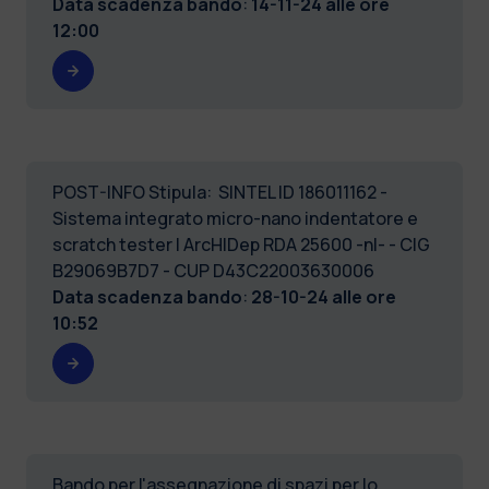
Data scadenza bando
:
14-11-24 alle ore
12:00
POST-INFO Stipula: SINTEL ID 186011162 -
Sistema integrato micro-nano indentatore e
scratch tester | ArcHIDep RDA 25600 -nl- - CIG
B29069B7D7 - CUP D43C22003630006
Data scadenza bando
:
28-10-24 alle ore
10:52
Bando per l'assegnazione di spazi per lo