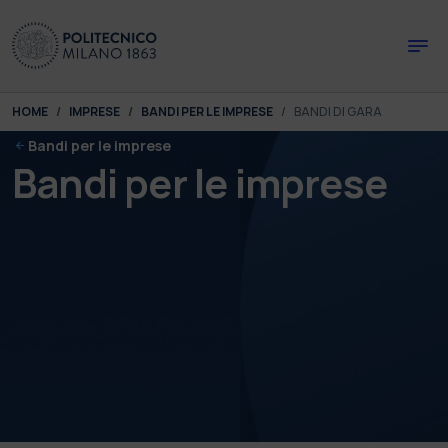
Skip to main content
Skip to page footer
You are here:
HOME
IMPRESE
BANDI PER LE IMPRESE
BANDI DI GARA
Bandi per le imprese
Bandi per le imprese