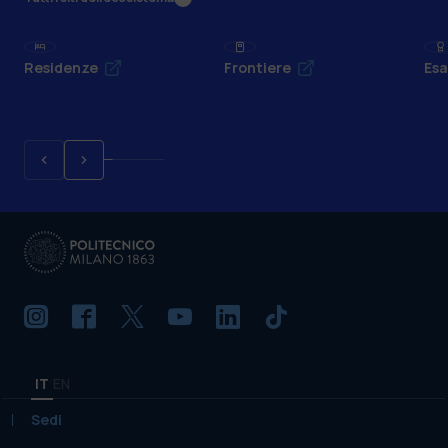
Residenze
Frontiere
Esa
IT
EN
Sedi