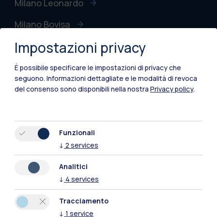
Milano Leonardo
Milano Bovisa
Impostazioni privacy
Cremona
Lecco
È possibile specificare le impostazioni di privacy che
seguono.
Informazioni dettagliate e le modalità di revoca
Mantova
del consenso sono disponibili nella nostra
Privacy policy
.
Piacenza
Xi'an
Funzionali
↓
2
services
Naviga il sito
Analitici
↓
4
services
Risorse
Tracciamento
Contattaci
↓
1
service