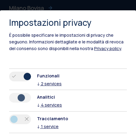
Milano Bovisa
Impostazioni privacy
Cremona
Lecco
È possibile specificare le impostazioni di privacy che
seguono.
Informazioni dettagliate e le modalità di revoca
Mantova
del consenso sono disponibili nella nostra
Privacy policy
.
Piacenza
Xi'an
Funzionali
↓
2
services
Naviga il sito
Analitici
↓
4
services
Risorse
Tracciamento
Contattaci
↓
1
service