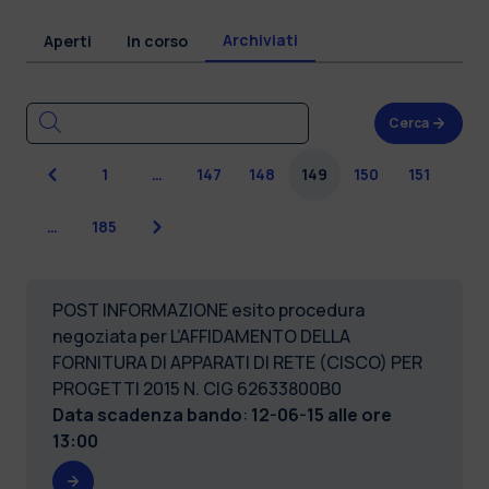
Archiviati
Aperti
In corso
Cerca
Precedente
1
…
147
148
149
150
151
Successiva
…
185
POST INFORMAZIONE esito procedura
negoziata per L’AFFIDAMENTO DELLA
FORNITURA DI APPARATI DI RETE (CISCO) PER
PROGETTI 2015 N. CIG 62633800B0
Data scadenza bando
:
12-06-15 alle ore
13:00