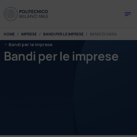
Skip to main content
Skip to page footer
You are here:
HOME
IMPRESE
BANDI PER LE IMPRESE
BANDI DI GARA
Bandi per le imprese
Bandi per le imprese