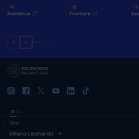
Residenze
Frontiere
Esa
IT
EN
Sedi
Milano Leonardo