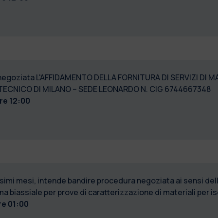
negoziata L'AFFIDAMENTO DELLA FORNITURA DI SERVIZI DI
ITECNICO DI MILANO – SEDE LEONARDO N. CIG 6744667348
re 12:00
ssimi mesi, intende bandire procedura negoziata ai sensi dell
ma biassiale per prove di caratterizzazione di materiali per is
re 01:00