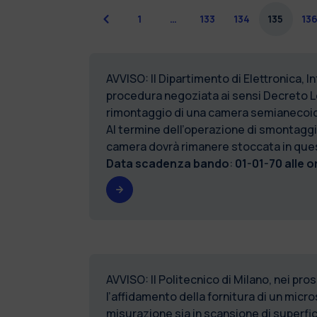
Precedente
1
…
133
134
135
13
AVVISO: Il Dipartimento di Elettronica,
procedura negoziata ai sensi Decreto Leg
rimontaggio di una camera semianecoica,
Al termine dell’operazione di smontaggi
camera dovrà rimanere stoccata in ques
Data scadenza bando
:
01-01-70 alle o
AVVISO: Il Politecnico di Milano, nei pro
l’affidamento della fornitura di un micr
misurazione sia in scansione di superfi