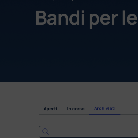
Bandi per l
Archiviati
Aperti
In corso