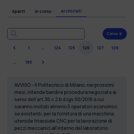
Archiviati
Aperti
In corso
Cerca
Precedente
1
…
124
125
126
127
128
Successiva
…
185
AVVISO - Il Politecnico di Milano, nei prossimi
mesi, intende bandire procedura negoziata ai
sensi dell’art.36 c.2.b d.lgs.50/2016 a cui
saranno invitati almeno 5 operatori economici,
se esistenti, per la fornitura di una macchina
utensile triassiale CNC per la lavorazione di
pezzi meccanici all’interno del laboratorio