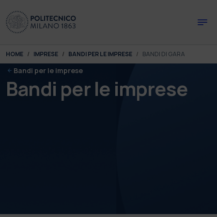
Skip to main content
Skip to page footer
You are here:
HOME
IMPRESE
BANDI PER LE IMPRESE
BANDI DI GARA
Bandi per le imprese
Bandi per le imprese