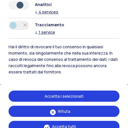
Analitici
↓
4
services
Risorse
Tracciamento
Contattaci
↓
1
service
Hai il diritto di revocare il tuo consenso in qualsiasi
momento, sia singolarmente che nella sua interezza. In
caso di revoca del consenso al trattamento dei dati, i dati
raccolti legalmente fino alla revoca possono ancora
essere trattati dal fornitore.
Accetta i selezionati
Rifiuta
Politecnico di Milano, Piazza Leonardo da Vinci 32, 20133 Milano | P.IVA
04376620151 - C.F. 80057930150
Accetta tutti