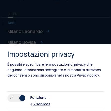
IT
EN
Sedi
Milano Leonardo
Milano Bovisa
Impostazioni privacy
Cremona
Lecco
È possibile specificare le impostazioni di privacy che
seguono.
Informazioni dettagliate e le modalità di revoca
Mantova
del consenso sono disponibili nella nostra
Privacy policy
.
Piacenza
Xi'an
Funzionali
↓
2
services
Naviga il sito