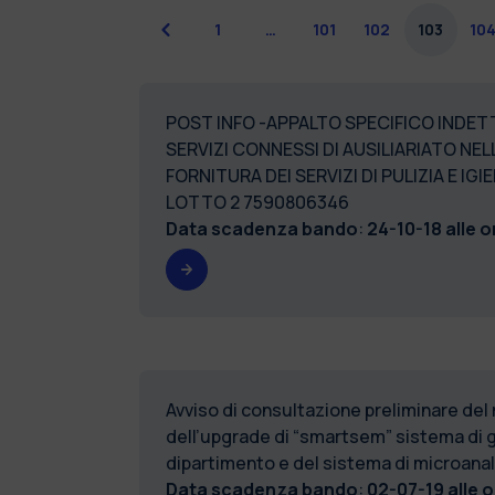
Precedente
1
…
101
102
103
10
POST INFO -APPALTO SPECIFICO INDETTO
SERVIZI CONNESSI DI AUSILIARIATO NE
FORNITURA DEI SERVIZI DI PULIZIA E IG
LOTTO 2 7590806346
Data scadenza bando
:
24-10-18 alle o
Avviso di consultazione preliminare del
dell’upgrade di “smartsem” sistema di 
dipartimento e del sistema di microanal
Data scadenza bando
:
02-07-19 alle 