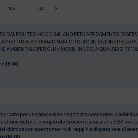
Successiva
4
105
…
185
 DAL POLITECNICO DI MILANO PER L’AFFIDAMENTO DI SERVIZI
LL’AMBITO DEL SISTEMA DINAMICO DI ACQUISIZIONE DELLA 
IENE AMBIENTALE PER GLI IMMOBILI IN USO, A QUALSIASI TI
re 13:00
 mercato per una procedura negoziata senza previa pubblicaz
gestione del microscopio elettronico a scansione SEM marc
isi chimica con spettrometro di raggi X a dispersione di ene
ore 08:00