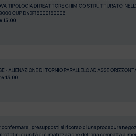
OVA TIPOLOGIA DI REATTORE CHIMICO STRUTTURATO, NELL
709000 CUP D42F16000160006
re 15:00
SE - ALIENAZIONE DI TORNIO PARALLELO AD ASSE ORIZZONT
re 13:00
 confermare i presupposti al ricorso di una procedura negoz
e prototipi di unità di climatizzazione dell’aria compatta al