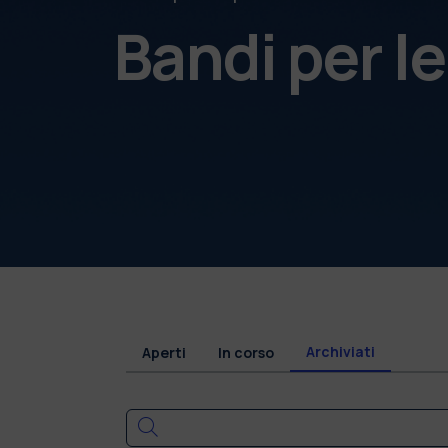
Bandi per l
Archiviati
Aperti
In corso