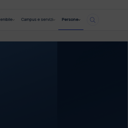
enibile
Campus e servizi
Persone