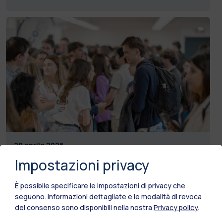
29 aprile 2026
Impostazioni privacy
Career Day
12-13-14 maggio 2026
È possibile specificare le impostazioni di privacy che
seguono.
Informazioni dettagliate e le modalità di revoca
del consenso sono disponibili nella nostra
Privacy policy
.
Leggi