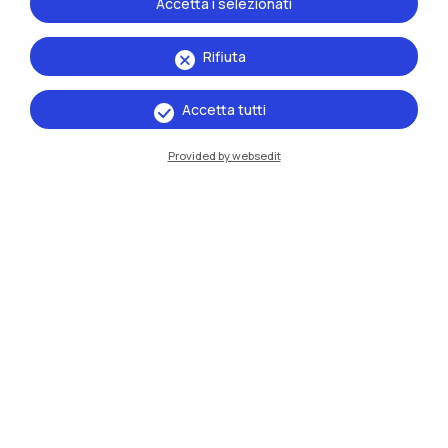
Accetta i selezionati
Urban Ecosystems
Rifiuta
Accetta tutti
Provided by websedit
23 aprile 2026
Terzo rapporto dell’Osservatorio Casa
Abbordabile su Milano
Il nuovo studio del Politecnico di Milano analizza la crisi
abitativa dentro e fuori la città
Leggi