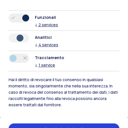
Funzionali
↓
2
services
Analitici
↓
4
services
Tracciamento
↓
1
service
27 aprile 2026
Atenei Uniti per una Sicurezza Condivisa
Hai il diritto di revocare il tuo consenso in qualsiasi
momento, sia singolarmente che nella sua interezza. In
Progetto interuniversitario per la promozione della
caso di revoca del consenso al trattamento dei dati, i dati
cultura della salute e sicurezza sul lavoro
raccolti legalmente fino alla revoca possono ancora
essere trattati dal fornitore.
Leggi