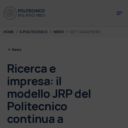
Skip to main content
Skip to page footer
You are here:
HOME
IL POLITECNICO
NEWS
DETTAGLIO NEWS
News
Ricerca e
impresa: il
modello JRP del
Politecnico
continua a