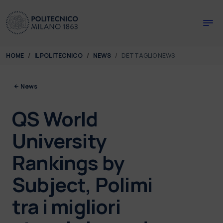
Skip to main content
Skip to page footer
You are here:
HOME
IL POLITECNICO
NEWS
DETTAGLIO NEWS
News
QS World
University
Rankings by
Subject, Polimi
tra i migliori