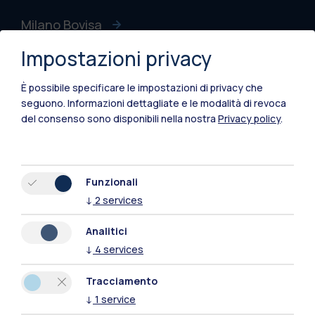
Milano Bovisa
Impostazioni privacy
Cremona
Lecco
È possibile specificare le impostazioni di privacy che
seguono.
Informazioni dettagliate e le modalità di revoca
Mantova
del consenso sono disponibili nella nostra
Privacy policy
.
Piacenza
Xi'an
Funzionali
↓
2
services
Naviga il sito
Analitici
↓
4
services
Risorse
Tracciamento
Contattaci
↓
1
service