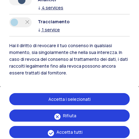
↓
4
services
Assegnato al professor Alberto Guadagnini,
Tracciamento
docente di Idraulica presso il Politecnico di
↓
1
service
Milano, il prestigioso
Humboldt Research
Award
2026.
Hai il diritto di revocare il tuo consenso in qualsiasi
momento, sia singolarmente che nella sua interezza. In
Il riconoscimento, conferito dalla Fondazione
caso di revoca del consenso al trattamento dei dati, i dati
Alexander von Humboldt, premia
ricercatori di
raccolti legalmente fino alla revoca possono ancora
primo piano a livello internazionale
le cui
essere trattati dal fornitore.
teorie o intuizioni abbiano avuto un impatto
significativo nel proprio ambito disciplinare.
Accetta i selezionati
La ricerca del Prof. Guadagnini si concentra
sull’
idrologia delle acque sotterranee
e sulla
Rifiuta
meccanica dei fluidi ambientali
, con
particolare attenzione alla quantificazione
Accetta tutti
dell’incertezza e alla modellazione dei processi