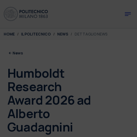
Skip to main content
Skip to page footer
You are here:
HOME
IL POLITECNICO
NEWS
DETTAGLIO NEWS
News
Humboldt
Research
Award 2026 ad
Alberto
Guadagnini