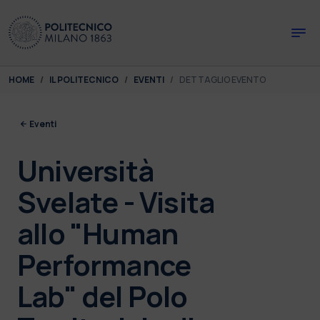
Skip to main content
Skip to page footer
You are here:
HOME
IL POLITECNICO
EVENTI
DETTAGLIO EVENTO
Eventi
Università
Svelate - Visita
allo "Human
Performance
Lab" del Polo