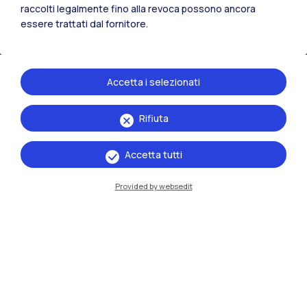
raccolti legalmente fino alla revoca possono ancora
iscrizione:
essere trattati dal fornitore.
ore 10:00
ore 11:00
Accetta i selezionati
ore 12:00
Rifiuta
ore 14:00
Accetta tutti
ore 15:00
Provided by websedit
ore 16:00
Ingresso libero su iscrizione al seguente
LINK
.
Foto credit: Human Performance Lab | Polo