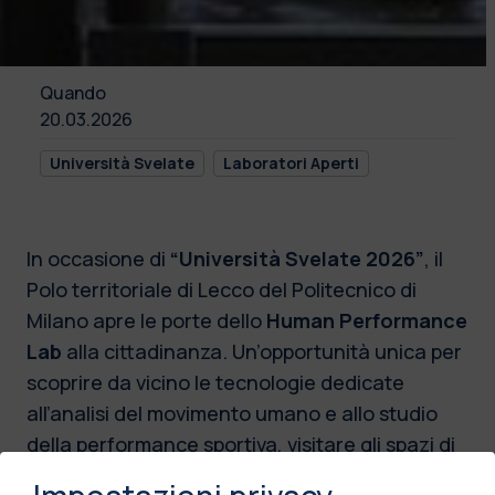
Quando
20.03.2026
Università Svelate
Laboratori Aperti
In occasione di
“Università Svelate 2026”
, il
Polo territoriale di Lecco del Politecnico di
Milano apre le porte dello
Human Performance
Lab
alla cittadinanza. Un’opportunità unica per
scoprire da vicino le tecnologie dedicate
all’analisi del movimento umano e allo studio
della performance sportiva, visitare gli spazi di
ricerca e sperimentare in prima persona alcune