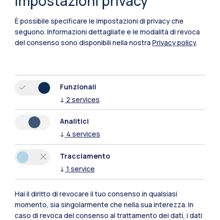
Impostazioni privacy
delle strumentazioni utilizzate dai nostri
ricercatori.
È possibile specificare le impostazioni di privacy che
seguono.
Informazioni dettagliate e le modalità di revoca
Fiore all'occhiello del laboratorio è
Hexalab
,
del consenso sono disponibili nella nostra
Privacy policy
.
una facility di simulazione multisport unica nel
suo genere che permette di ricreare condizioni
di gara estremamente realistiche per diverse
Funzionali
discipline. Tra le attività previste presso Human
↓
2
services
Performance Lab sarà possibile provare
Analitici
Hexalab - Bobsleigh Simulator
(*), un
↓
4
services
simulatore di bob che ti permetterà di vivere
l’esperienza di una vera discesa in pista!
Tracciamento
↓
1
service
(*) attività non consentita ai minori di 14 anni
Hai il diritto di revocare il tuo consenso in qualsiasi
momento, sia singolarmente che nella sua interezza. In
Visite ogni ora, max 20 persone a turno, su
caso di revoca del consenso al trattamento dei dati, i dati