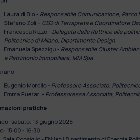
ori:
Laura di Dio -
Responsabile Comunicazione, Parco 
Stefano Zoli –
CEO di Terrapreta e Coordinatore Oss
Francesca Rizzo -
Delegata della Rettrice alle politi
Politecnico di Milano, Dipartimento Design
Emanuela Spezzigu -
Responsabile Cluster Ambiente
e Patrimonio Immobiliare, MM Spa
erano:
Eugenio Morello -
Professore Associato, Politecnico
Emma Puerari -
Professoressa Associata, Politecnic
rmazioni pratiche
do: sabato, 13 giugno 2026
o: 15:00 - 16:30
 Sala Consiglio - EN:lab | Dipartimento di Energia Polit