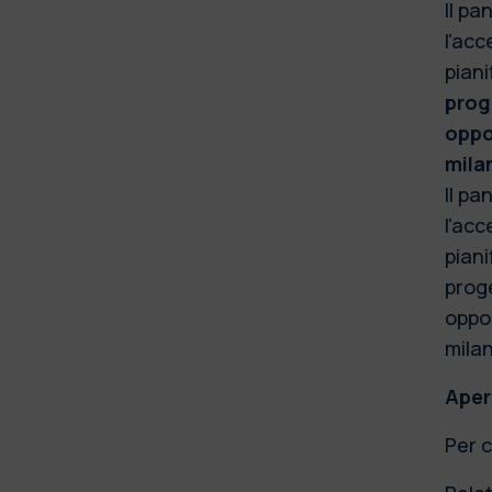
Il pa
l'acc
piani
prog
oppo
mila
Il pa
l'acc
piani
proge
oppor
milan
Apert
Per c