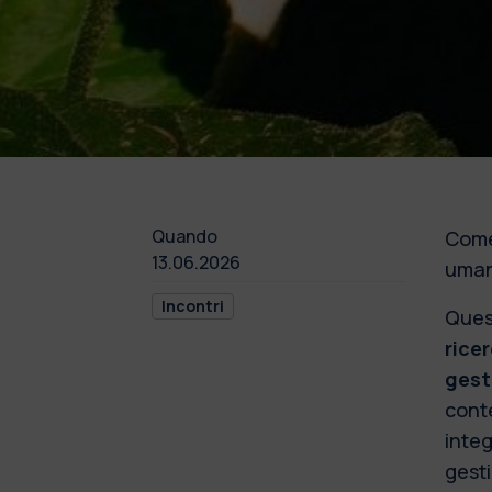
Quando
Come
13.06.2026
umana
Incontri
Quest
rice
gest
cont
integ
gesti