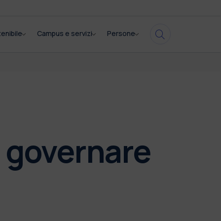
enibile
Campus e servizi
Persone
r governare