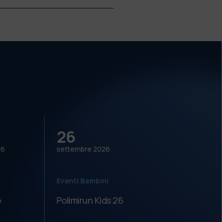
26
27
26
settembre
2026
sette
Eventi Bambini
Altro
e
Polimirun Kids 26
Polim