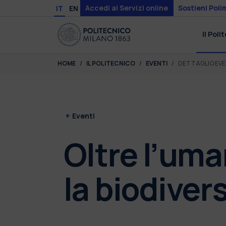
Skip to main content
Skip to page footer
Accedi ai Servizi online
Sostieni Poli
IT
EN
Il Poli
You are here:
HOME
IL POLITECNICO
EVENTI
DETTAGLIO EV
Eventi
Oltre l’uma
la biodiver