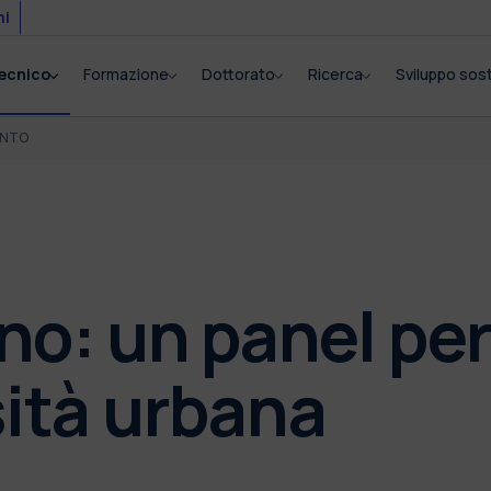
mi
tecnico
Formazione
Dottorato
Ricerca
Sviluppo sost
ENTO
no: un panel pe
sità urbana