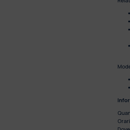
Relat
Mod
Info
Quan
Orari
Dove: