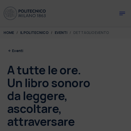
Skip to main content
Skip to page footer
You are here:
HOME
IL POLITECNICO
EVENTI
DETTAGLIO EVENTO
Eventi
A tutte le ore.
Un libro sonoro
da leggere,
ascoltare,
attraversare