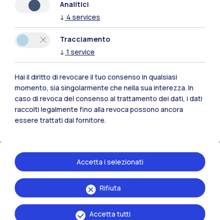
Analitici
Collina
, Politecnico di Milano, responsabili
↓
4
services
scientifici del progetto.
Tracciamento
Il racconto proseguirà con un dialogo tra
Ilaria
↓
1
service
Bollati
, Politecnico di Milano, ricercatrice e
curatrice della ricerca,
Giulia Cavaliere
,
Hai il diritto di revocare il tuo consenso in qualsiasi
giornalista, autrice e voce dell’omonimo
momento, sia singolarmente che nella sua interezza. In
caso di revoca del consenso al trattamento dei dati, i dati
podcast, e
Sara Poma
, Head of Editorial
raccolti legalmente fino alla revoca possono ancora
Content di Chora e Will Media.
essere trattati dal fornitore.
Credits
A TUTTE LE ORE
è un progetto promosso
Accetta i selezionati
dall’
Università degli Studi di Milano
,
Rifiuta
Dipartimento di Beni Culturali e Ambientali, in
collaborazione con il
Politecnico di Milano
,
Accetta tutti
Dipartimento di Design, nell’ambito dello Spoke