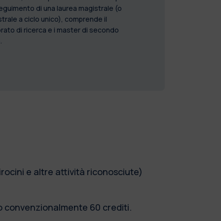
guimento di una laurea magistrale (o
trale a ciclo unico), comprende il
rato di ricerca e i master di secondo
.
irocini e altre attività riconosciute
)
o convenzionalmente 60 crediti.