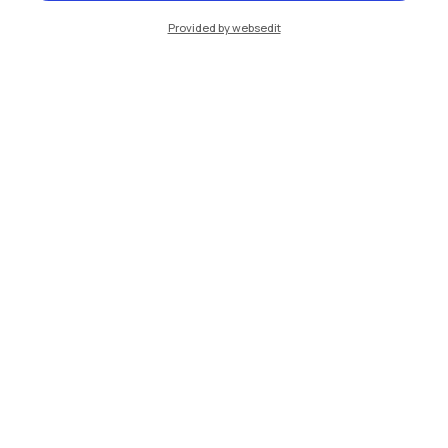
Provided by websedit
Formazione aziendale