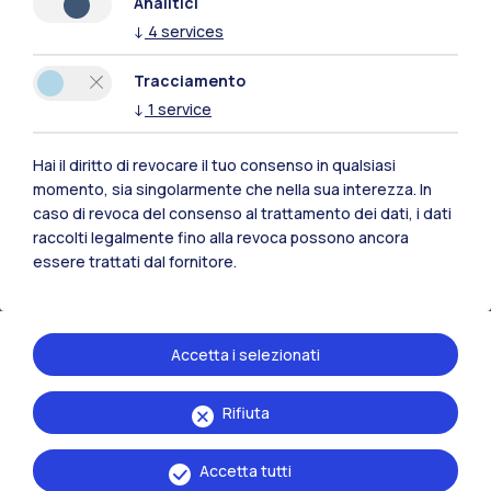
Analitici
↓
4
services
Tracciamento
↓
1
service
MOOCS
Polimi Open Knolwledge
Hai il diritto di revocare il tuo consenso in qualsiasi
momento, sia singolarmente che nella sua interezza. In
caso di revoca del consenso al trattamento dei dati, i dati
raccolti legalmente fino alla revoca possono ancora
essere trattati dal fornitore.
Accetta i selezionati
Rifiuta
Accetta tutti