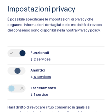
Impostazioni privacy
Cremona
Lecco
È possibile specificare le impostazioni di privacy che
seguono.
Informazioni dettagliate e le modalità di revoca
Mantova
del consenso sono disponibili nella nostra
Privacy policy
.
Piacenza
Xi'an
Funzionali
↓
2
services
Naviga il sito
Analitici
↓
4
services
Risorse
Tracciamento
Contattaci
↓
1
service
Hai il diritto di revocare il tuo consenso in qualsiasi