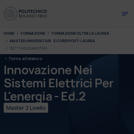
Skip to main content
Skip to page footer
You are here:
HOME
FORMAZIONE
FORMAZIONE OLTRE LA LAUREA
MASTER UNIVERSITARI E CORSI POST-LAUREA
DETTAGLIO MASTER
Torna all'elenco
Innovazione Nei
Sistemi Elettrici Per
L'energia - Ed.2
Master 2 Livello