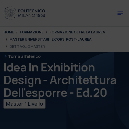
Skip to main content
Skip to page footer
You are here:
HOME
FORMAZIONE
FORMAZIONE OLTRE LA LAUREA
MASTER UNIVERSITARI E CORSI POST-LAUREA
DETTAGLIO MASTER
Torna all'elenco
Idea In Exhibition
Design - Architettura
Dell'esporre - Ed.20
Master 1 Livello