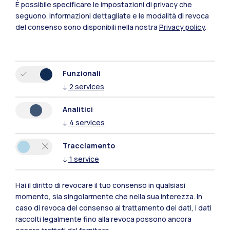
Lecco
È possibile specificare le impostazioni di privacy che
seguono.
Informazioni dettagliate e le modalità di revoca
Mantova
del consenso sono disponibili nella nostra
Privacy policy
.
Piacenza
Xi'an
Funzionali
↓
2
services
Naviga il sito
Analitici
↓
4
services
Risorse
Tracciamento
Contattaci
↓
1
service
Hai il diritto di revocare il tuo consenso in qualsiasi
momento, sia singolarmente che nella sua interezza. In
caso di revoca del consenso al trattamento dei dati, i dati
raccolti legalmente fino alla revoca possono ancora