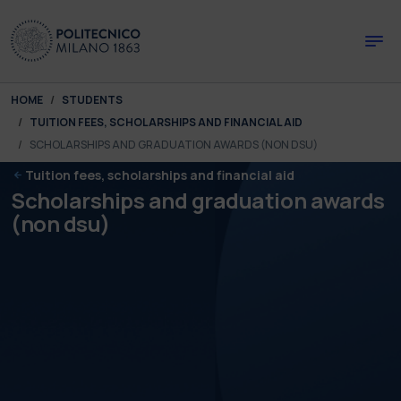
Skip to main content
Skip to page footer
You are here:
HOME
STUDENTS
TUITION FEES, SCHOLARSHIPS AND FINANCIAL AID
SCHOLARSHIPS AND GRADUATION AWARDS (NON DSU)
Tuition fees, scholarships and financial aid
Scholarships and graduation awards
(non dsu)