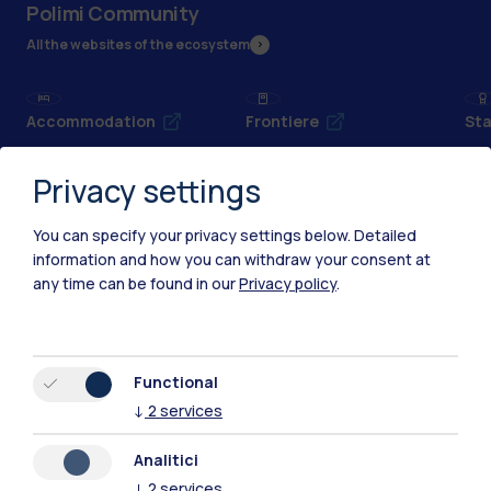
Polimi Community
All the websites of the ecosystem
Accommodation
Frontiere
Sta
Privacy settings
You can specify your privacy settings below.
Detailed
information and how you can withdraw your consent at
any time can be found in our
Privacy policy
.
Functional
↓
2
services
Analitici
IT
EN
↓
2
services