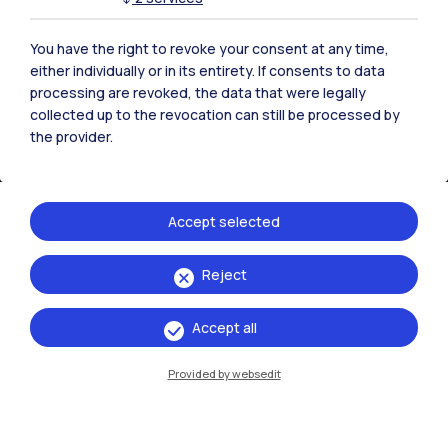
Campuses
Milano Leonardo
You have the right to revoke your consent at any time,
either individually or in its entirety. If consents to data
Milano Bovisa
processing are revoked, the data that were legally
collected up to the revocation can still be processed by
Cremona
the provider.
Lecco
Accept selected
Mantova
Piacenza
Reject
Xi'an
Accept all
Browse the website
Provided by websedit
Resources