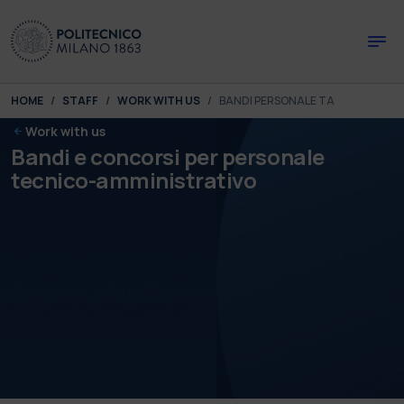
Skip to main content
Skip to page footer
You are here:
HOME
STAFF
WORK WITH US
BANDI PERSONALE TA
Work with us
Bandi e concorsi per personale
tecnico-amministrativo