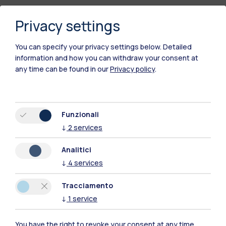
Privacy settings
Polimi Community
You can specify your privacy settings below.
Detailed
information and how you can withdraw your consent at
Tutti i siti dell’ecosistema
any time can be found in our
Privacy policy
.
Residenze
Frontiere
Esa
Funzionali
↓
2
services
Analitici
↓
4
services
Tracciamento
↓
1
service
You have the right to revoke your consent at any time,