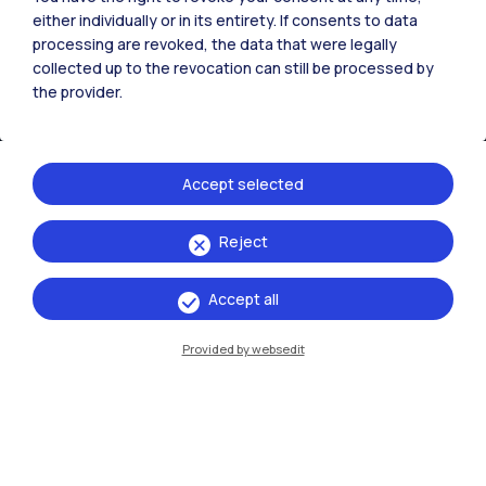
either individually or in its entirety. If consents to data
processing are revoked, the data that were legally
IT
EN
collected up to the revocation can still be processed by
the provider.
Sedi
Milano Leonardo
Milano Bovisa
Accept selected
Cremona
Reject
Lecco
Accept all
Mantova
Provided by websedit
Piacenza
Xi'an
Naviga il sito