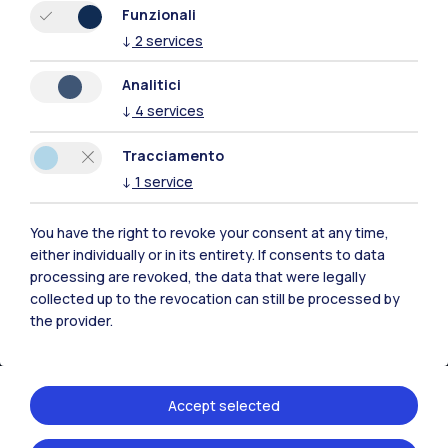
Funzionali
↓
2
services
Residenze
Frontiere
Esa
Analitici
↓
4
services
Tracciamento
↓
1
service
You have the right to revoke your consent at any time,
either individually or in its entirety. If consents to data
processing are revoked, the data that were legally
collected up to the revocation can still be processed by
the provider.
IT
EN
Sedi
Accept selected
Milano Leonardo