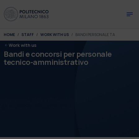
Skip to main content
Skip to page footer
You are here:
HOME
STAFF
WORK WITH US
BANDI PERSONALE TA
Work with us
Bandi e concorsi per personale
tecnico-amministrativo