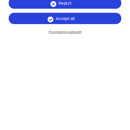
Reject
Milano Bovisa
Accept all
Cremona
Provided by websedit
Lecco
Mantova
Piacenza
Xi'an
Naviga il sito
Risorse
Contattaci