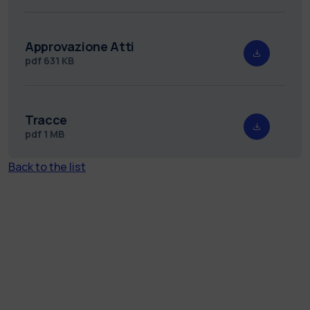
Approvazione Atti
pdf
631 KB
Tracce
pdf
1 MB
Back to the list