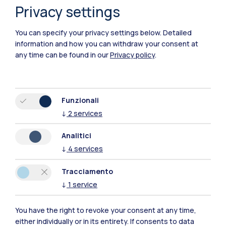
Privacy settings
Polimi Community
You can specify your privacy settings below.
Detailed
information and how you can withdraw your consent at
Tutti i siti dell’ecosistema
any time can be found in our
Privacy policy
.
Residenze
Frontiere
Esa
Funzionali
↓
2
services
Analitici
↓
4
services
Tracciamento
↓
1
service
You have the right to revoke your consent at any time,
either individually or in its entirety. If consents to data