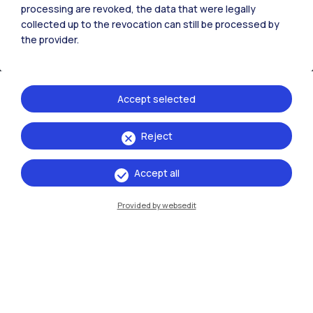
processing are revoked, the data that were legally
IT
EN
collected up to the revocation can still be processed by
the provider.
Sedi
Milano Leonardo
Accept selected
Milano Bovisa
Cremona
Reject
Lecco
Accept all
Mantova
Provided by websedit
Piacenza
Xi'an
Naviga il sito