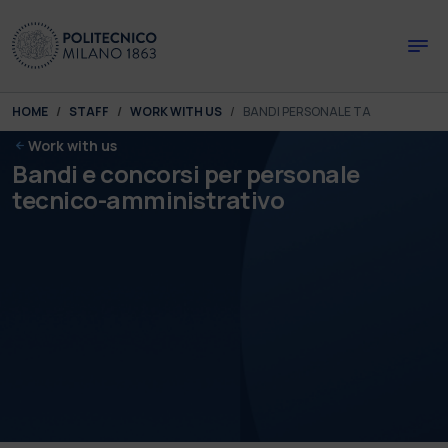
Skip to main content
Skip to page footer
You are here:
HOME
STAFF
WORK WITH US
BANDI PERSONALE TA
Work with us
Bandi e concorsi per personale
tecnico-amministrativo