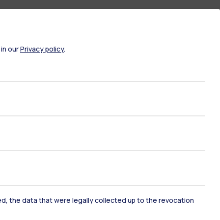
 in our
Privacy policy
.
ami di stato
Career Service
ked, the data that were legally collected up to the revocation