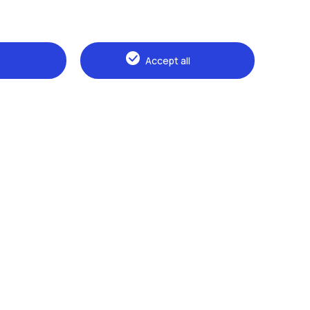
Alumni
Webeep
S
Accept all
Naviga il sito
The Politecnico
Education
Research
Sustainable development
Campus & services