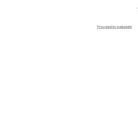
port
Pok
Provided by websedit
IT
EN
Risorse
WeBeep
Work with us
Search for classrooms
Search for professors
Search for programmes