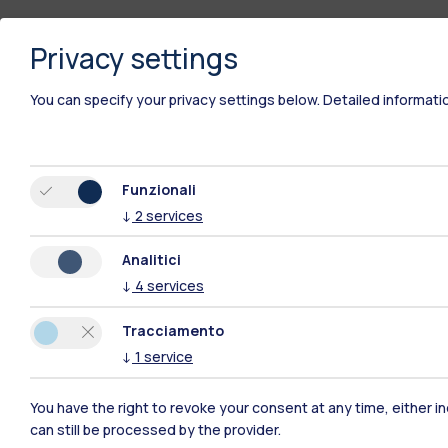
Privacy settings
You can specify your privacy settings below.
Detailed informati
Funzionali
↓
2
services
Analitici
↓
4
services
Tracciamento
↓
1
service
Polimi Community
You have the right to revoke your consent at any time, either in
can still be processed by the provider.