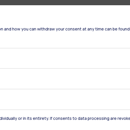
on and how you can withdraw your consent at any time can be found
Residenze
Frontiere
Es
dividually or in its entirety. If consents to data processing are revo