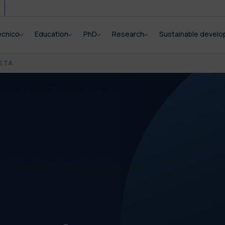
ecnico
Education
PhD
Research
Sustainable devel
E TA