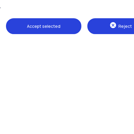
Tutti i siti dell’ecosistema
Accept selected
Reject
Sedi
Milano Leonardo
Milano Bovisa
Cremona
Lecco