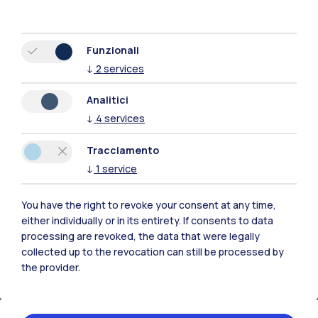
Tutti i siti dell’ecosistema
Funzionali
Residenze
Frontiere
Esa
↓
2
services
Analitici
↓
4
services
Tracciamento
↓
1
service
You have the right to revoke your consent at any time,
either individually or in its entirety. If consents to data
processing are revoked, the data that were legally
collected up to the revocation can still be processed by
the provider.
IT
EN
Sedi