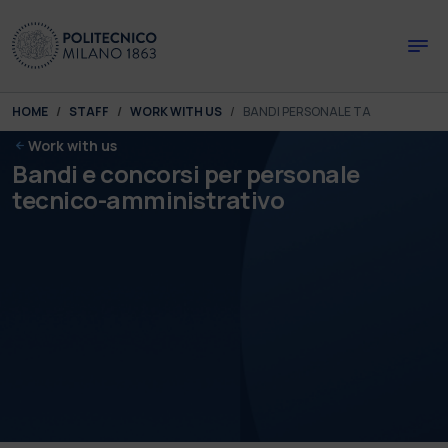
Skip to main content
Skip to page footer
You are here:
HOME
STAFF
WORK WITH US
BANDI PERSONALE TA
Work with us
Bandi e concorsi per personale
tecnico-amministrativo