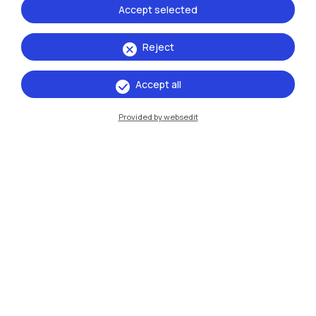
Accept selected
Milano Leonardo
Milano Bovisa
Reject
Cremona
Accept all
Lecco
Provided by websedit
Mantova
Piacenza
Xi'an
Naviga il sito
Risorse