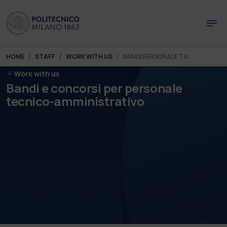
Skip to main content
Skip to page footer
You are here:
HOME
STAFF
WORK WITH US
BANDI PERSONALE TA
Work with us
Bandi e concorsi per personale
tecnico-amministrativo