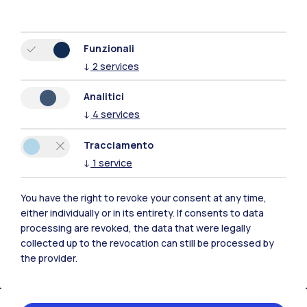
Tutti i siti dell’ecosistema
Funzionali
Residenze
Frontiere
Esa
↓
2
services
Analitici
↓
4
services
Tracciamento
↓
1
service
You have the right to revoke your consent at any time,
either individually or in its entirety. If consents to data
processing are revoked, the data that were legally
collected up to the revocation can still be processed by
the provider.
IT
EN
Sedi