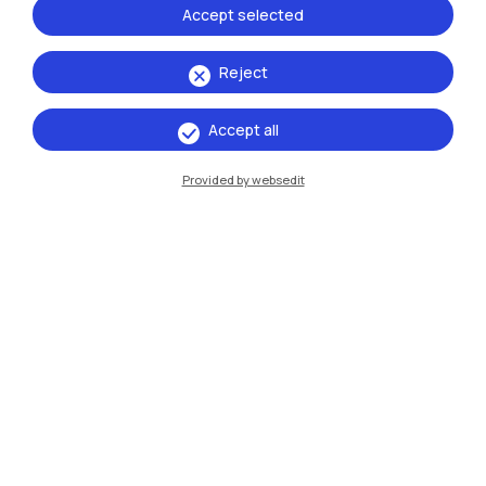
Accept selected
Milano Leonardo
Milano Bovisa
Reject
Cremona
Accept all
Lecco
Provided by websedit
Mantova
Piacenza
Xi'an
Naviga il sito
Risorse