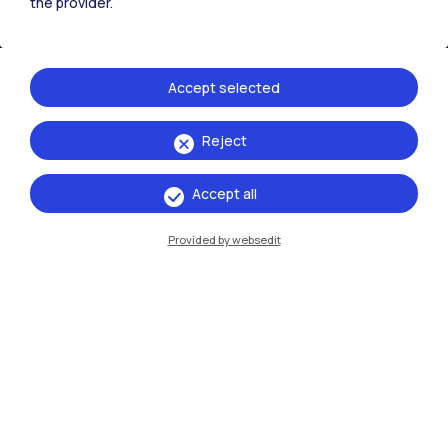
the provider.
Accept selected
Reject
IT
EN
Sedi
Accept all
Milano Leonardo
Provided by websedit
Milano Bovisa
Cremona
Lecco
Mantova
Piacenza