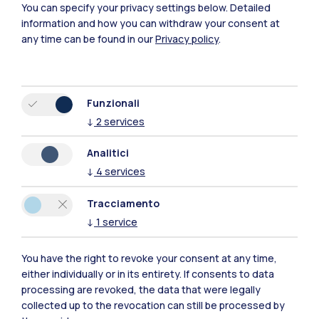
You can specify your privacy settings below.
Detailed
information and how you can withdraw your consent at
any time can be found in our
Privacy policy
.
Funzionali
↓
2
services
Polimi Community
Analitici
Tutti i siti dell’ecosistema
↓
4
services
Tracciamento
Residenze
Frontiere
Esa
↓
1
service
You have the right to revoke your consent at any time,
either individually or in its entirety. If consents to data
processing are revoked, the data that were legally
collected up to the revocation can still be processed by