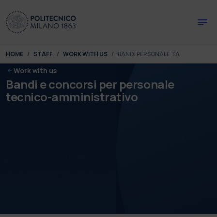
Skip to main content
Skip to page footer
You are here:
HOME
STAFF
WORK WITH US
BANDI PERSONALE TA
Work with us
Bandi e concorsi per personale
tecnico-amministrativo