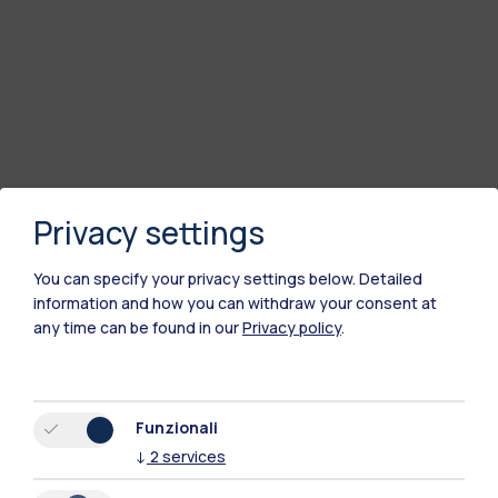
Privacy settings
You can specify your privacy settings below.
Detailed
information and how you can withdraw your consent at
any time can be found in our
Privacy policy
.
Polimi Community
Tutti i siti dell’ecosistema
Funzionali
↓
2
services
Residenze
Frontiere
Esa