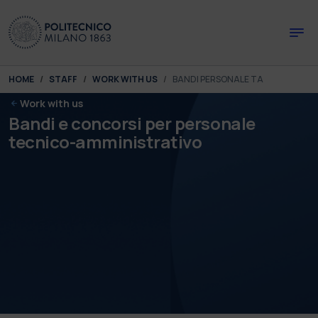
Skip to main content
Skip to page footer
You are here:
HOME
STAFF
WORK WITH US
BANDI PERSONALE TA
Work with us
Bandi e concorsi per personale
tecnico-amministrativo