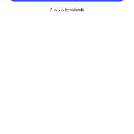
Cremona
Provided by websedit
Lecco
Mantova
Piacenza
Xi'an
Naviga il sito
Risorse
Contattaci