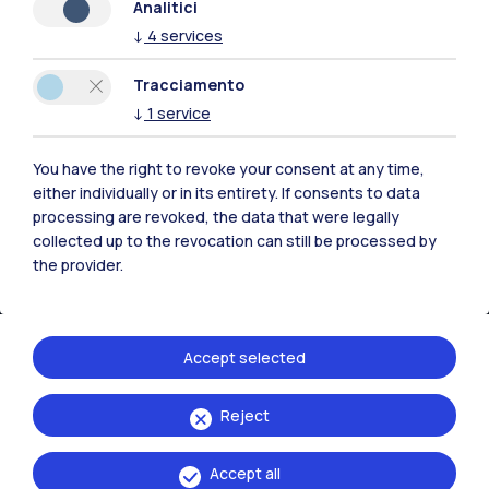
Analitici
↓
4
services
Tracciamento
↓
1
service
You have the right to revoke your consent at any time,
either individually or in its entirety. If consents to data
processing are revoked, the data that were legally
collected up to the revocation can still be processed by
the provider.
IT
EN
Accept selected
Sedi
Milano Leonardo
Reject
Milano Bovisa
Accept all