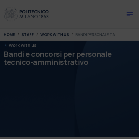
Skip to main content
Skip to page footer
You are here:
HOME
STAFF
WORK WITH US
BANDI PERSONALE TA
Work with us
Bandi e concorsi per personale
tecnico-amministrativo