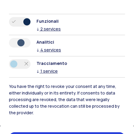
Tutti i siti dell’ecosistema
Funzionali
Residenze
Frontiere
Esa
↓
2
services
Analitici
↓
4
services
Tracciamento
↓
1
service
You have the right to revoke your consent at any time,
either individually or in its entirety. If consents to data
processing are revoked, the data that were legally
collected up to the revocation can still be processed by
the provider.
IT
EN
Sedi