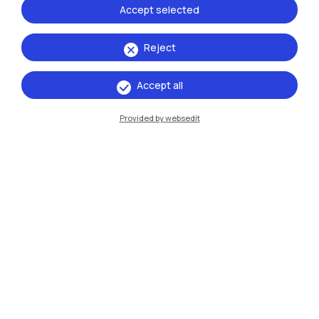
Accept selected
Milano Leonardo
Milano Bovisa
Reject
Cremona
Accept all
Lecco
Provided by websedit
Mantova
Piacenza
Xi'an
Naviga il sito
Risorse