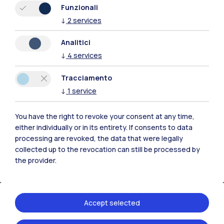
Funzionali
↓
2
services
Residenze
Frontiere
Esa
Analitici
↓
4
services
Tracciamento
↓
1
service
You have the right to revoke your consent at any time,
either individually or in its entirety. If consents to data
processing are revoked, the data that were legally
collected up to the revocation can still be processed by
the provider.
IT
EN
Sedi
Accept selected
Milano Leonardo