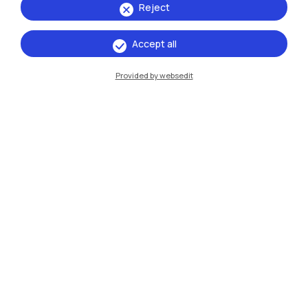
Reject
Milano Bovisa
Accept all
Cremona
Provided by websedit
Lecco
Mantova
Piacenza
Xi'an
Naviga il sito
Risorse
Contattaci