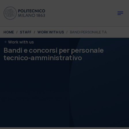
Skip to main content
Skip to page footer
You are here:
HOME
STAFF
WORK WITH US
BANDI PERSONALE TA
Work with us
Bandi e concorsi per personale
tecnico-amministrativo