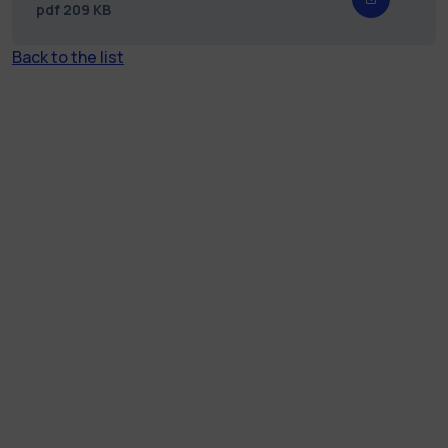
pdf
209 KB
Back to the list