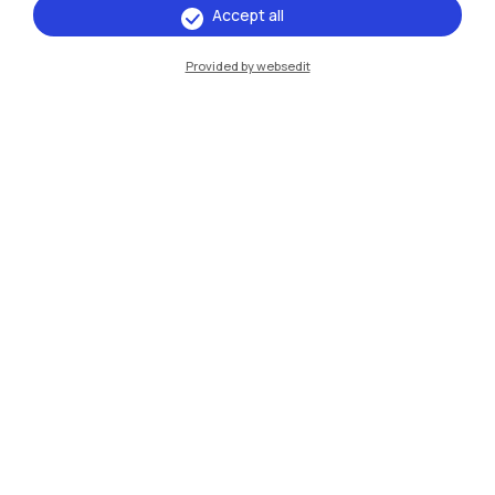
Accept all
Cremona
Provided by websedit
Lecco
Mantova
Piacenza
Xi'an
Naviga il sito
Risorse
Contattaci