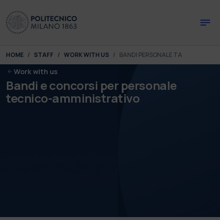
Skip to main content
Skip to page footer
You are here:
HOME
STAFF
WORK WITH US
BANDI PERSONALE TA
Work with us
Bandi e concorsi per personale
tecnico-amministrativo