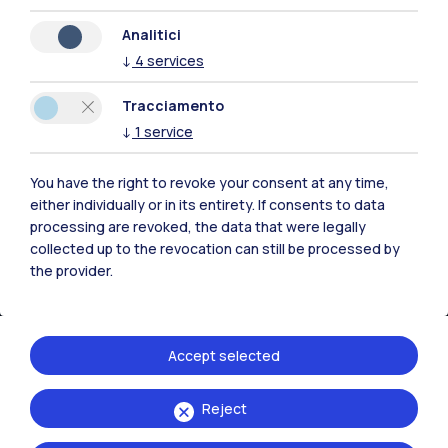
Residenze
Frontiere
Esa
Analitici
↓
4
services
Tracciamento
↓
1
service
You have the right to revoke your consent at any time,
either individually or in its entirety. If consents to data
processing are revoked, the data that were legally
collected up to the revocation can still be processed by
the provider.
IT
EN
Accept selected
Sedi
Milano Leonardo
Reject
Milano Bovisa