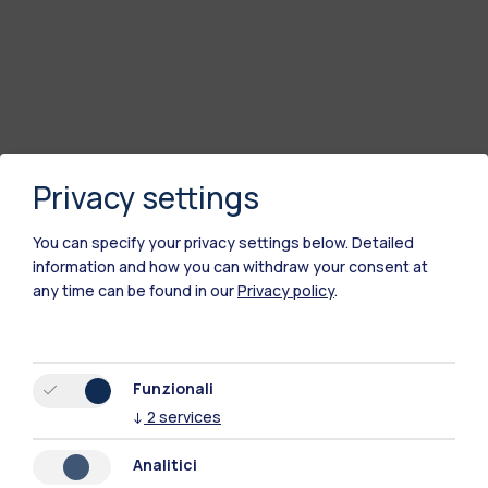
Privacy settings
You can specify your privacy settings below.
Detailed
information and how you can withdraw your consent at
any time can be found in our
Privacy policy
.
Polimi Community
Tutti i siti dell’ecosistema
Funzionali
↓
2
services
Residenze
Frontiere
Esa
Analitici