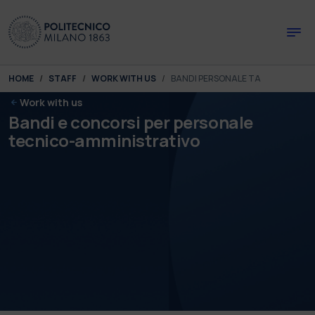
Skip to main content
Skip to page footer
You are here:
HOME
STAFF
WORK WITH US
BANDI PERSONALE TA
Work with us
Bandi e concorsi per personale
tecnico-amministrativo