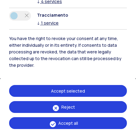
↓
4
services
Tracciamento
↓
1
service
You have the right to revoke your consent at any time,
either individually or in its entirety. If consents to data
processing are revoked, the data that were legally
collected up to the revocation can still be processed by
the provider.
IT
EN
Accept selected
Sedi
Reject
Milano Leonardo
Milano Bovisa
Accept all