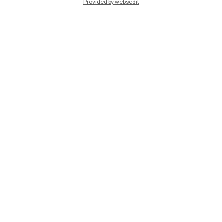
Cremona
Provided by websedit
Lecco
Mantova
Piacenza
Xi'an
Naviga il sito
Risorse
Contattaci