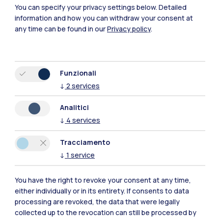
You can specify your privacy settings below.
Detailed
Polimi Community
information and how you can withdraw your consent at
any time can be found in our
Privacy policy
.
Tutti i siti dell’ecosistema
Residenze
Frontiere
Esa
Funzionali
↓
2
services
Analitici
↓
4
services
Tracciamento
↓
1
service
You have the right to revoke your consent at any time,
either individually or in its entirety. If consents to data
processing are revoked, the data that were legally
collected up to the revocation can still be processed by