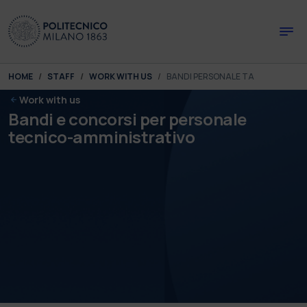
Skip to main content
Skip to page footer
You are here:
HOME
STAFF
WORK WITH US
BANDI PERSONALE TA
Work with us
Bandi e concorsi per personale
tecnico-amministrativo