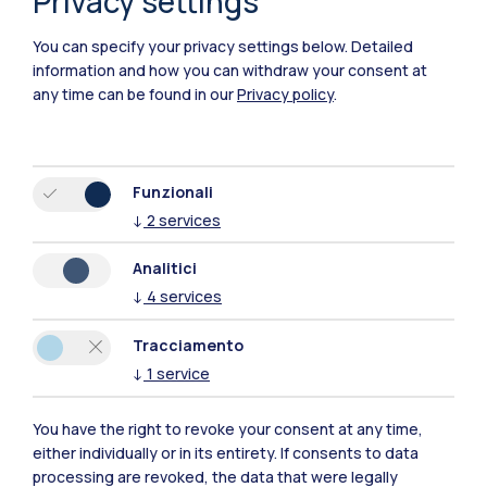
Privacy settings
You can specify your privacy settings below.
Detailed
Polimi Community
information and how you can withdraw your consent at
Tutti i siti dell’ecosistema
any time can be found in our
Privacy policy
.
Residenze
Frontiere
Esa
Funzionali
↓
2
services
Analitici
↓
4
services
Tracciamento
↓
1
service
You have the right to revoke your consent at any time,
either individually or in its entirety. If consents to data
processing are revoked, the data that were legally