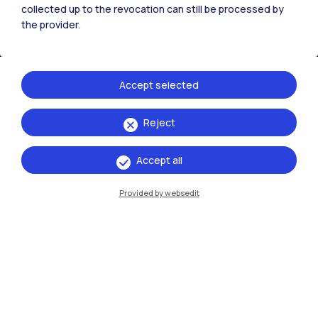
collected up to the revocation can still be processed by
IT
EN
the provider.
Sedi
Milano Leonardo
Accept selected
Milano Bovisa
Reject
Cremona
Lecco
Accept all
Mantova
Provided by websedit
Piacenza
Xi'an
Naviga il sito