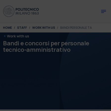
Skip to main content
Skip to page footer
You are here:
HOME
STAFF
WORK WITH US
BANDI PERSONALE TA
Work with us
Bandi e concorsi per personale
tecnico-amministrativo