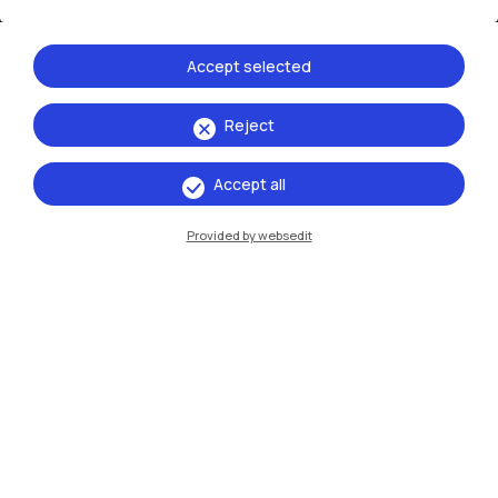
Accept selected
Reject
IT
EN
Accept all
Sedi
Milano Leonardo
Provided by websedit
Milano Bovisa
Cremona
Lecco
Mantova
Piacenza