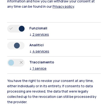
information and how you can withdraw your consent at
any time can be found in our
Privacy policy
.
Funzionali
↓
2
services
Polimi Community
Analitici
Tutti i siti dell’ecosistema
↓
4
services
Tracciamento
Residenze
Frontiere
Esa
↓
1
service
You have the right to revoke your consent at any time,
either individually or in its entirety. If consents to data
processing are revoked, the data that were legally
collected up to the revocation can still be processed by
the provider.