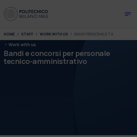
Skip to main content
Skip to page footer
You are here:
HOME
STAFF
WORK WITH US
BANDI PERSONALE TA
Work with us
Bandi e concorsi per personale
tecnico-amministrativo