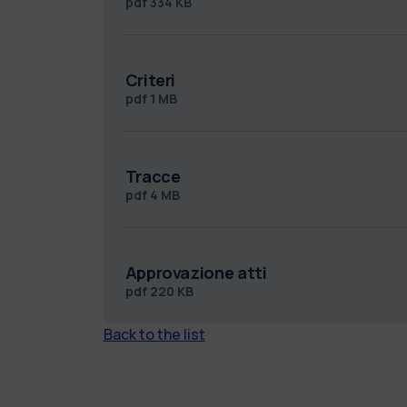
pdf
334 KB
Criteri
pdf
1 MB
Tracce
pdf
4 MB
Approvazione atti
pdf
220 KB
Back to the list