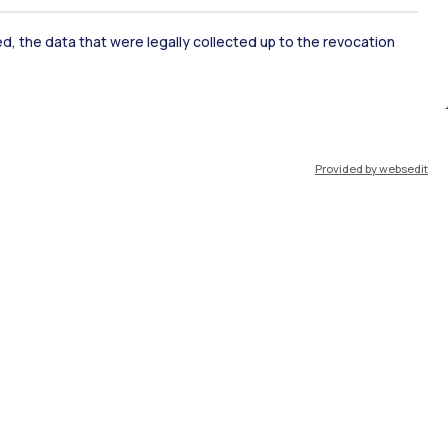
ked, the data that were legally collected up to the revocation
IT
EN
Risorse
Provided by websedit
WeBeep
Work with us
Search for classrooms
Search for professors
Search for programmes
Lecture timetable
Exam sessions
Disabilities and Neurodiversity