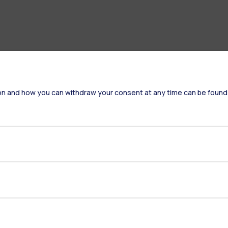
on and how you can withdraw your consent at any time can be found
Residenze
Frontiere
Es
Alumni
Webeep
S