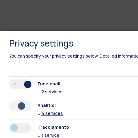
Privacy settings
You can specify your privacy settings below.
Detailed informati
Funzionali
Polimi Community
↓
2
services
Analitici
Tutti i siti dell’ecosistema
↓
4
services
Tracciamento
↓
1
service