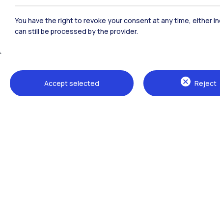
You have the right to revoke your consent at any time, either in
can still be processed by the provider.
Sedi
Accept selected
Reject
Milano Leonardo
Milano Bovisa
Cremona
Lecco
Mantova
Piacenza