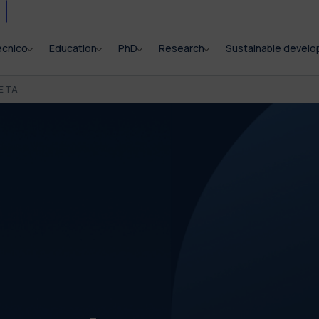
ecnico
Education
PhD
Research
Sustainable devel
E TA