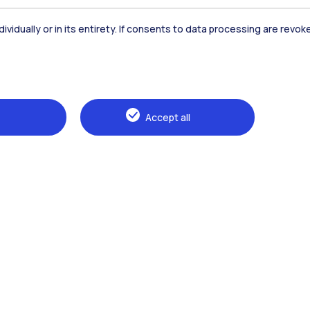
dividually or in its entirety. If consents to data processing are revo
Naviga il sito
Accept all
The Politecnico
Education
Research
Sustainable development
Campus & services
Prospective students
Students