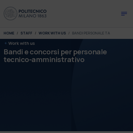
Skip to main content
Skip to page footer
You are here:
HOME
STAFF
WORK WITH US
BANDI PERSONALE TA
Work with us
Bandi e concorsi per personale
tecnico-amministrativo