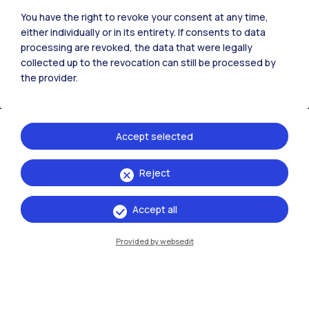
You have the right to revoke your consent at any time,
either individually or in its entirety. If consents to data
processing are revoked, the data that were legally
IT
EN
collected up to the revocation can still be processed by
Sedi
the provider.
Milano Leonardo
Milano Bovisa
Accept selected
Cremona
Reject
Lecco
Accept all
Mantova
Provided by websedit
Piacenza
Xi'an