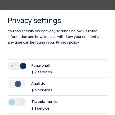
Privacy settings
Polimi Community
You can specify your privacy settings below.
Detailed
Tutti i siti dell’ecosistema
information and how you can withdraw your consent at
any time can be found in our
Privacy policy
.
Residenze
Frontiere
Esa
Funzionali
↓
2
services
Analitici
↓
4
services
Tracciamento
↓
1
service