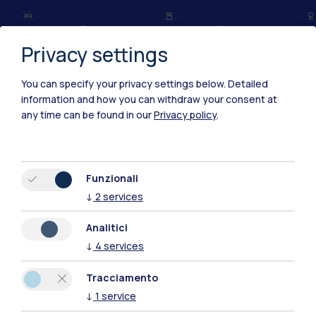
Residenze
Frontiere
Esa
Privacy settings
You can specify your privacy settings below.
Detailed
information and how you can withdraw your consent at
any time can be found in our
Privacy policy
.
Funzionali
↓
2
services
Analitici
↓
4
services
IT
EN
Tracciamento
Sedi
↓
1
service
Milano Leonardo