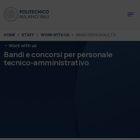
Skip to main content
Skip to page footer
You are here:
HOME
STAFF
WORK WITH US
BANDI PERSONALE TA
Work with us
Bandi e concorsi per personale
tecnico-amministrativo