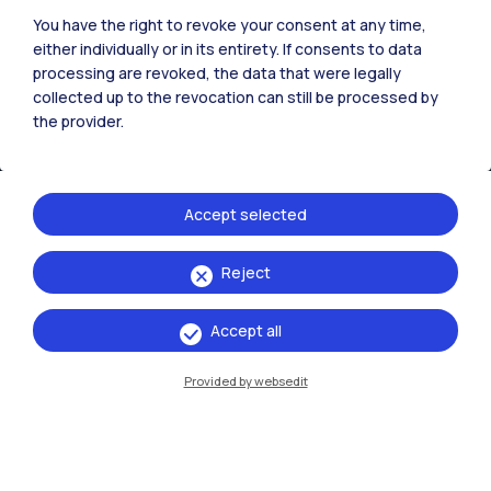
You have the right to revoke your consent at any time,
Milano Bovisa
either individually or in its entirety. If consents to data
processing are revoked, the data that were legally
Cremona
collected up to the revocation can still be processed by
the provider.
Lecco
Mantova
Accept selected
Piacenza
Xi'an
Reject
Accept all
Naviga il sito
Provided by websedit
Risorse
Contattaci