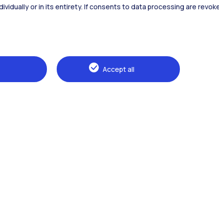
dividually or in its entirety. If consents to data processing are revo
Naviga il sito
Accept all
The Politecnico
Education
Research
Sustainable development
Campus & services
Prospective students
Students
Alumni