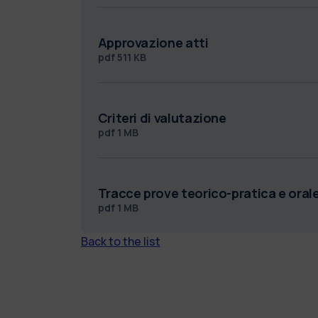
Approvazione atti
pdf
511 KB
Criteri di valutazione
pdf
1 MB
Tracce prove teorico-pratica e oral
pdf
1 MB
Back to the list