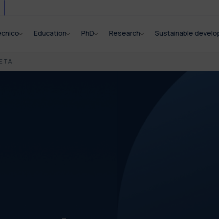
ecnico
Education
PhD
Research
Sustainable devel
E TA