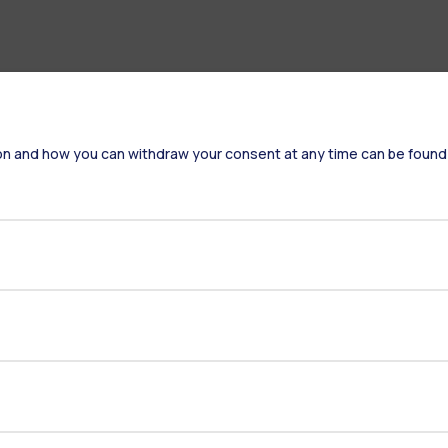
on and how you can withdraw your consent at any time can be found
Residenze
Frontiere
Es
Alumni
Webeep
S