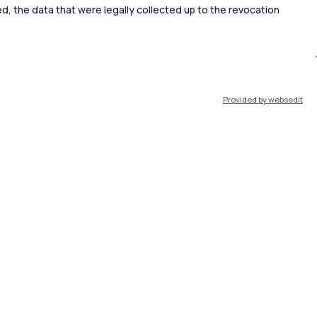
ked, the data that were legally collected up to the revocation
IT
EN
Risorse
Provided by websedit
WeBeep
Work with us
Search for classrooms
Search for professors
Search for programmes
Lecture timetable
Exam sessions
Disabilities and Neurodiversity