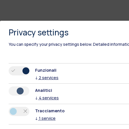
Privacy settings
You can specify your privacy settings below.
Detailed informati
Funzionali
↓
2
services
Polimi Community
Analitici
Tutti i siti dell’ecosistema
↓
4
services
Tracciamento
↓
1
service