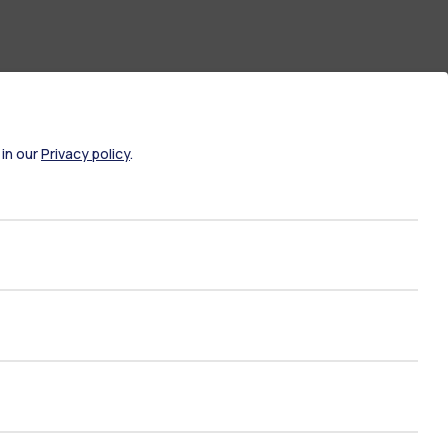
 in our
Privacy policy
.
ami di stato
Career Service
port
Pok