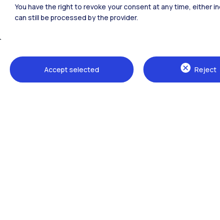
You have the right to revoke your consent at any time, either in
can still be processed by the provider.
Sedi
Accept selected
Reject
Milano Leonardo
Milano Bovisa
Cremona
Lecco
Mantova
Piacenza
Xi'an