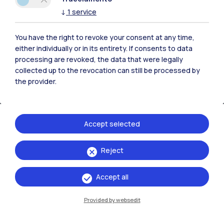
↓
1
service
You have the right to revoke your consent at any time,
either individually or in its entirety. If consents to data
IT
EN
processing are revoked, the data that were legally
Sedi
collected up to the revocation can still be processed by
the provider.
Milano Leonardo
Milano Bovisa
Accept selected
Cremona
Reject
Lecco
Mantova
Accept all
Piacenza
Provided by websedit
Xi'an