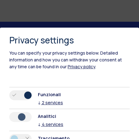
Privacy settings
Polimi Community
Tutti i siti dell’ecosistema
You can specify your privacy settings below.
Detailed
information and how you can withdraw your consent at
any time can be found in our
Privacy policy
.
Residenze
Frontiere
Esa
Funzionali
↓
2
services
Analitici
↓
4
services
Tracciamento