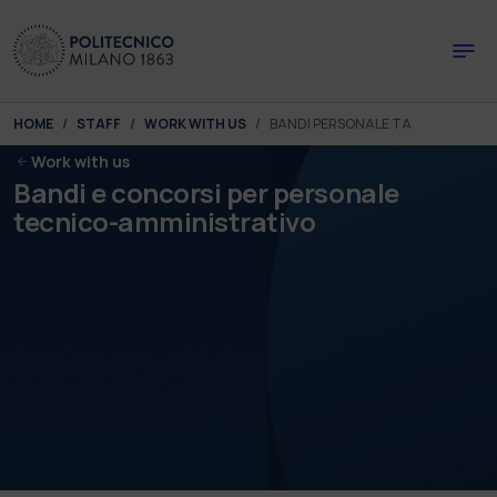
Skip to main content
Skip to page footer
You are here:
HOME
STAFF
WORK WITH US
BANDI PERSONALE TA
Work with us
Bandi e concorsi per personale
tecnico-amministrativo