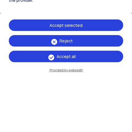
the provider.
Sedi
Milano Leonardo
Accept selected
Milano Bovisa
Reject
Cremona
Accept all
Lecco
Provided by websedit
Mantova
Piacenza
Xi'an
Naviga il sito
Risorse