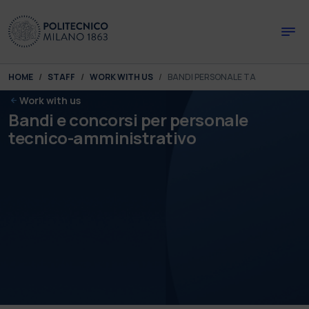
Skip to main content
Skip to page footer
You are here:
HOME
STAFF
WORK WITH US
BANDI PERSONALE TA
Work with us
Bandi e concorsi per personale
tecnico-amministrativo