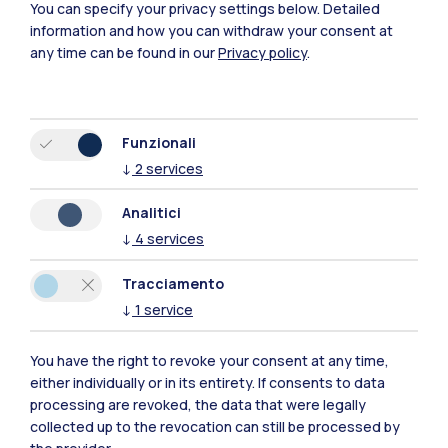
You can specify your privacy settings below.
Detailed
Polimi Community
information and how you can withdraw your consent at
any time can be found in our
Privacy policy
.
Tutti i siti dell’ecosistema
Residenze
Frontiere
Esa
Funzionali
↓
2
services
Analitici
↓
4
services
Tracciamento
↓
1
service
You have the right to revoke your consent at any time,
either individually or in its entirety. If consents to data
processing are revoked, the data that were legally
collected up to the revocation can still be processed by
IT
EN