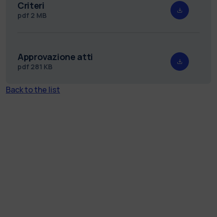
Criteri
pdf
2 MB
Approvazione atti
pdf
281 KB
Back to the list