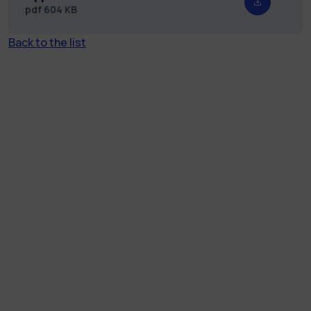
pdf
604 KB
Back to the list