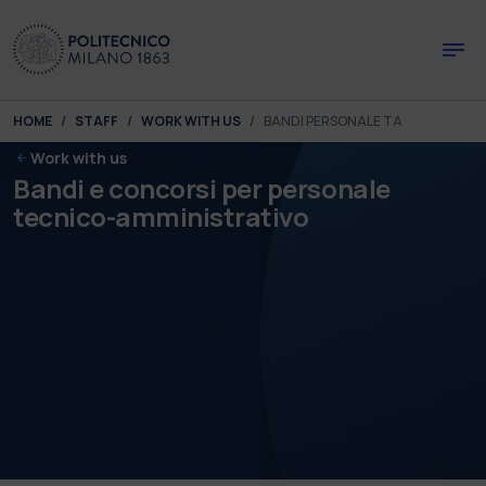
Skip to main content
Skip to page footer
You are here:
HOME
STAFF
WORK WITH US
BANDI PERSONALE TA
Work with us
Bandi e concorsi per personale
tecnico-amministrativo