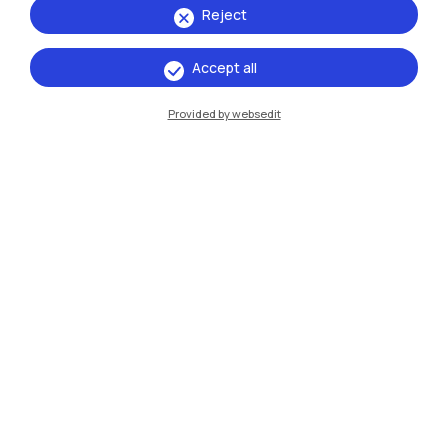
Mantova
Reject
Piacenza
Accept all
Xi'an
Provided by websedit
Naviga il sito
Risorse
Contattaci