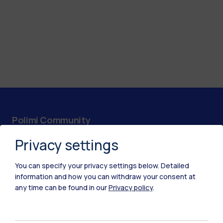
Polimi Community
Tutti i siti dell’ecosistema
Privacy settings
You can specify your privacy settings below.
Detailed
Residenze
Frontiere
Esa
information and how you can withdraw your consent at
any time can be found in our
Privacy policy
.