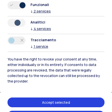
Funzionali
↓
2
services
Analitici
↓
4
services
Tracciamento
↓
1
service
IT
EN
You have the right to revoke your consent at any time,
Sedi
either individually or in its entirety. If consents to data
Milano Leonardo
processing are revoked, the data that were legally
collected up to the revocation can still be processed by
Milano Bovisa
the provider.
Cremona
Lecco
Accept selected