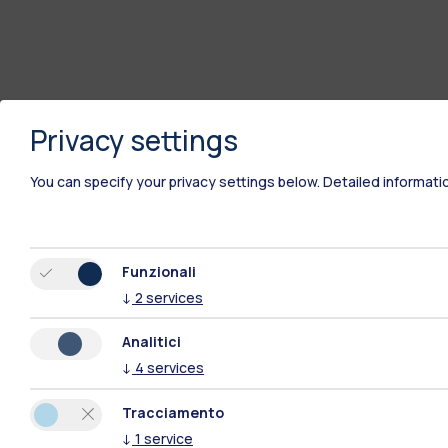
Privacy settings
You can specify your privacy settings below.
Detailed informati
Funzionali
Polimi Community
↓
2
services
Analitici
Tutti i siti dell’ecosistema
↓
4
services
Tracciamento
↓
1
service