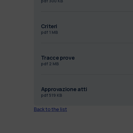
pdf
300 KB
Criteri
pdf
1 MB
Tracce prove
pdf
2 MB
Approvazione atti
pdf
519 KB
Back to the list