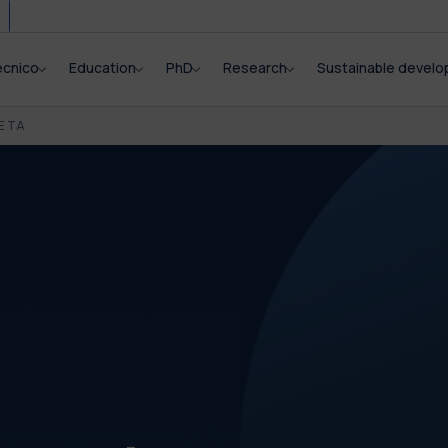
ecnico
Education
PhD
Research
Sustainable devel
E TA