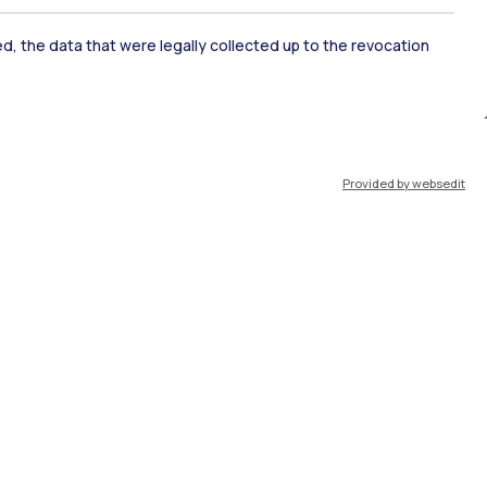
ked, the data that were legally collected up to the revocation
IT
EN
Risorse
Provided by websedit
WeBeep
Work with us
Search for classrooms
Search for professors
Search for programmes
Lecture timetable
Exam sessions
Disabilities and Neurodiversity