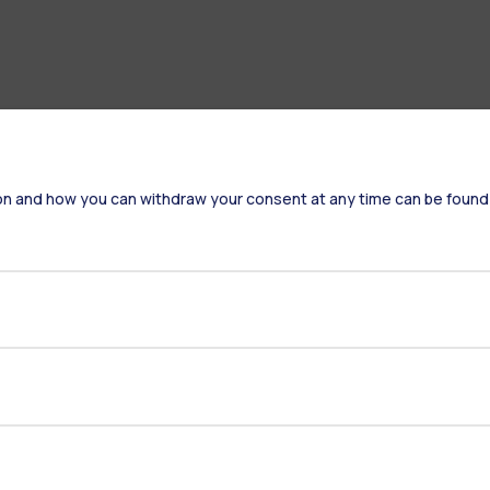
on and how you can withdraw your consent at any time can be found
Residenze
Frontiere
Es
Alumni
Webeep
S