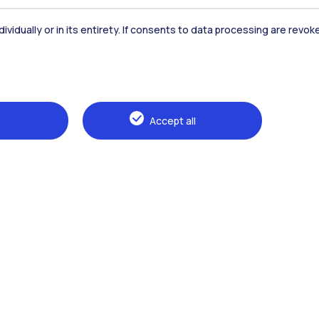
dividually or in its entirety. If consents to data processing are revo
Naviga il sito
Accept all
The Politecnico
Education
Research
Sustainable development
Campus & services
Prospective students
Students