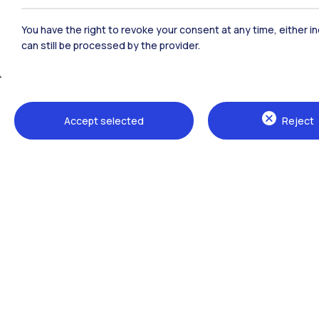
You have the right to revoke your consent at any time, either in
can still be processed by the provider.
Sedi
Accept selected
Reject
Milano Leonardo
Milano Bovisa
Cremona
Lecco
Mantova
Piacenza