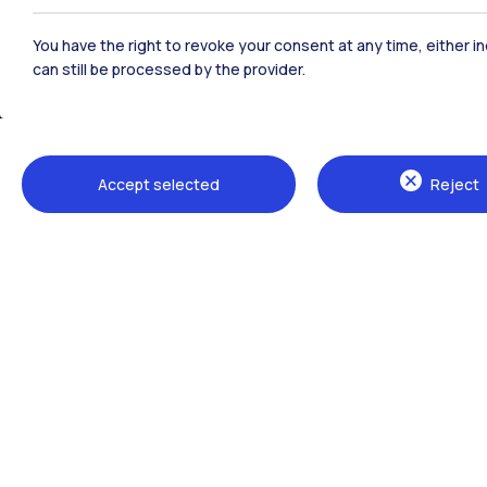
You have the right to revoke your consent at any time, either in
can still be processed by the provider.
Sedi
Accept selected
Reject
Milano Leonardo
Milano Bovisa
Cremona
Lecco
Mantova
Piacenza