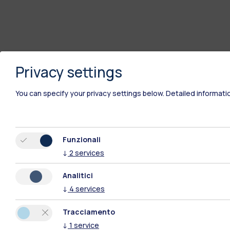
Privacy settings
You can specify your privacy settings below.
Detailed informati
Funzionali
Polimi Community
↓
2
services
Analitici
Tutti i siti dell’ecosistema
↓
4
services
Tracciamento
↓
1
service