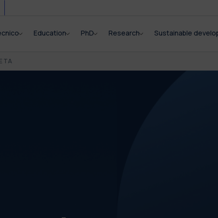
ecnico
Education
PhD
Research
Sustainable devel
E TA