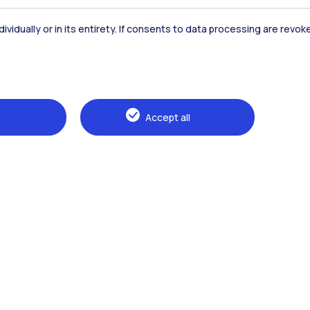
dividually or in its entirety. If consents to data processing are revo
Naviga il sito
Accept all
The Politecnico
Education
Research
Sustainable development
Campus & services
Prospective students
Students