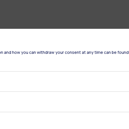
on and how you can withdraw your consent at any time can be found
Residenze
Frontiere
Es
Alumni
Webeep
S