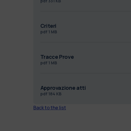
pdf
331 KB
Criteri
pdf
1 MB
Tracce Prove
pdf
1 MB
Approvazione atti
pdf
184 KB
Back to the list