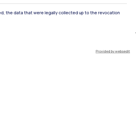
ked, the data that were legally collected up to the revocation
IT
EN
Risorse
Provided by websedit
WeBeep
Work with us
Search for classrooms
Search for professors
Search for programmes
Lecture timetable
Exam sessions
Disabilities and Neurodiversity