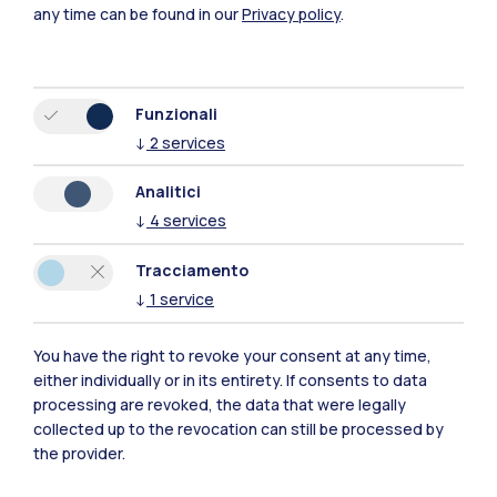
any time can be found in our
Privacy policy
.
Funzionali
↓
2
services
Analitici
↓
4
services
Tracciamento
IT
EN
↓
1
service
Sedi
You have the right to revoke your consent at any time,
Milano Leonardo
either individually or in its entirety. If consents to data
processing are revoked, the data that were legally
Milano Bovisa
collected up to the revocation can still be processed by
the provider.
Cremona