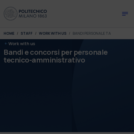
Skip to main content
Skip to page footer
You are here:
HOME
STAFF
WORK WITH US
BANDI PERSONALE TA
Work with us
Bandi e concorsi per personale
tecnico-amministrativo