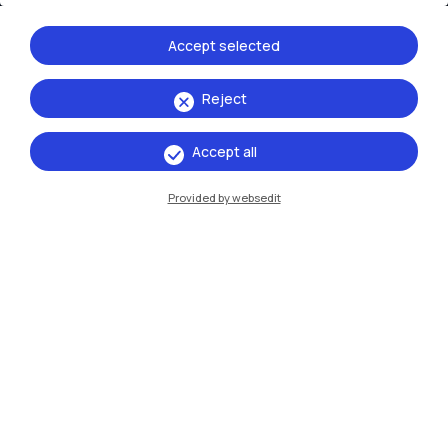
Lecco
Accept selected
Mantova
Reject
Piacenza
Xi'an
Accept all
Provided by websedit
Naviga il sito
Risorse
Contattaci