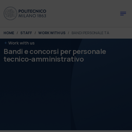
Skip to main content
Skip to page footer
You are here:
HOME
STAFF
WORK WITH US
BANDI PERSONALE TA
Work with us
Bandi e concorsi per personale
tecnico-amministrativo