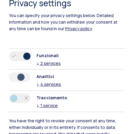
Privacy settings
You can specify your privacy settings below.
Detailed
information and how you can withdraw your consent at
any time can be found in our
Privacy policy
.
Funzionali
↓
2
services
Analitici
↓
4
services
IT
EN
Tracciamento
Sedi
↓
1
service
Milano Leonardo
You have the right to revoke your consent at any time,
either individually or in its entirety. If consents to data
Milano Bovisa
processing are revoked, the data that were legally