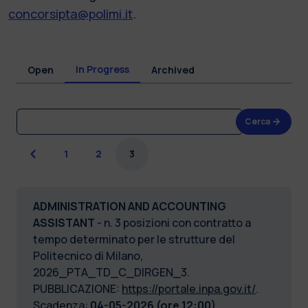
concorsipta@polimi.it
.
In Progress
Open
Archived
Cerca
Previous
1
2
3
ADMINISTRATION AND ACCOUNTING
ASSISTANT
- n. 3 posizioni con contratto a
tempo determinato per le strutture del
Politecnico di Milano,
2026_PTA_TD_C_DIRGEN_3.
PUBBLICAZIONE:
https://portale.inpa.gov.it/
.
Scadenza:
04-05-2026 (ore 12:00).