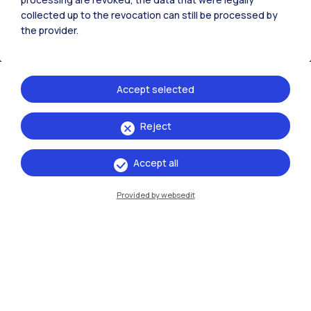
collected up to the revocation can still be processed by
Cremona
the provider.
Lecco
Mantova
Accept selected
Piacenza
Reject
Xi'an
Accept all
Naviga il sito
Provided by websedit
Risorse
Contattaci