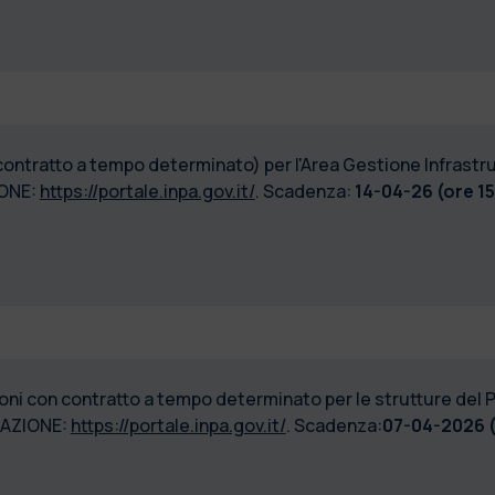
contratto a tempo determinato) per l'Area Gestione Infrastrut
ONE:
https://portale.inpa.gov.it/
. Scadenza:
14-04-26 (ore 15
ioni con contratto a tempo determinato per le strutture del P
AZIONE:
https://portale.inpa.gov.it/
. Scadenza:
07-04-2026 (