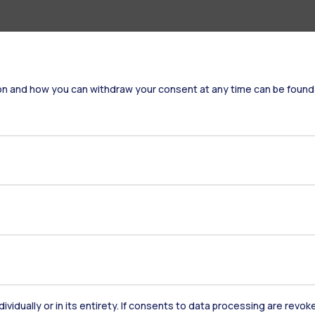
on and how you can withdraw your consent at any time can be found
Residenze
Frontiere
Es
Alumni
Webeep
S
dividually or in its entirety. If consents to data processing are revo