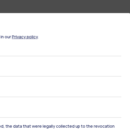
 in our
Privacy policy
.
ami di stato
Career Service
port
Pok
ked, the data that were legally collected up to the revocation