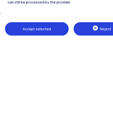
can still be processed by the provider.
Accept selected
Reject
Sedi
Milano Leonardo
Milano Bovisa
Cremona
Lecco
Mantova
Piacenza
Xi'an