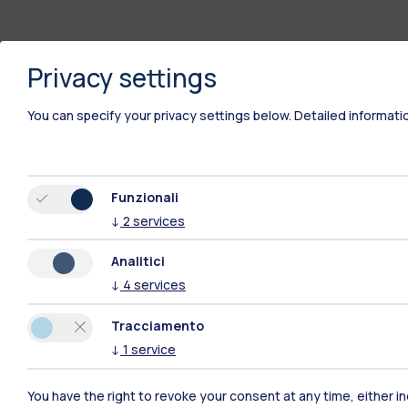
Privacy settings
You can specify your privacy settings below.
Detailed informati
Funzionali
↓
2
services
Polimi Community
Analitici
Tutti i siti dell’ecosistema
↓
4
services
Tracciamento
↓
1
service
You have the right to revoke your consent at any time, either in