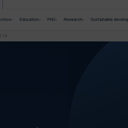
ecnico
Education
PhD
Research
Sustainable devel
E TA