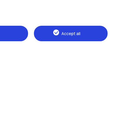
Accept all
Naviga il sito
The Politecnico
Education
Research
Sustainable development
Campus & services
Prospective students
Students
Alumni