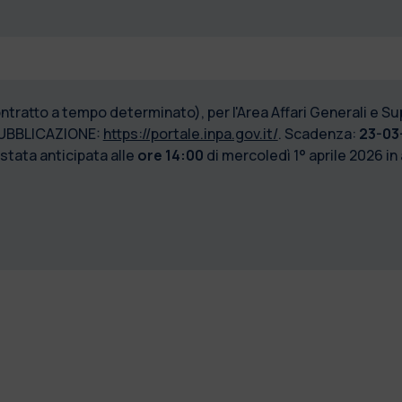
ontratto a tempo determinato), per l'Area Affari Generali e S
UBBLICAZIONE:
https://portale.inpa.gov.it/
. Scadenza:
23-03-
 stata anticipata
alle
ore 14:00
di mercoledì 1° aprile 2026 in 