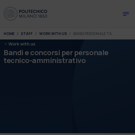
Skip to main content
Skip to page footer
You are here:
HOME
STAFF
WORK WITH US
BANDI PERSONALE TA
Work with us
Bandi e concorsi per personale
tecnico-amministrativo