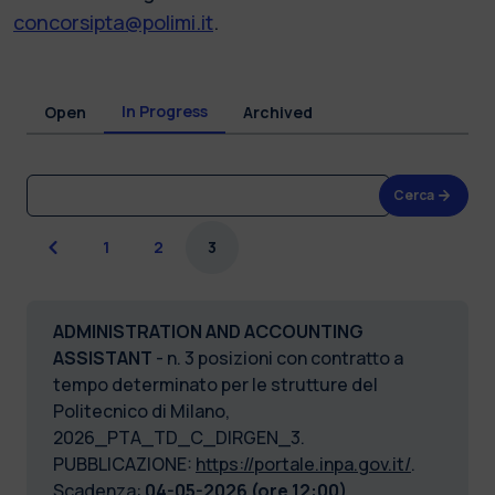
concorsipta@polimi.it
.
In Progress
Open
Archived
Cerca
Previous
1
2
3
ADMINISTRATION AND ACCOUNTING
ASSISTANT
- n. 3 posizioni con contratto a
tempo determinato per le strutture del
Politecnico di Milano,
2026_PTA_TD_C_DIRGEN_3.
PUBBLICAZIONE:
https://portale.inpa.gov.it/
.
Scadenza:
04-05-2026 (ore 12:00).