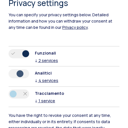
Privacy settings
You can specify your privacy settings below.
Detailed
information and how you can withdraw your consent at
any time can be found in our
Privacy policy
.
Funzionali
↓
2
services
Analitici
↓
4
services
IT
EN
Tracciamento
Sedi
↓
1
service
Milano Leonardo
You have the right to revoke your consent at any time,
either individually or in its entirety. If consents to data
Milano Bovisa
processing are revoked, the data that were legally