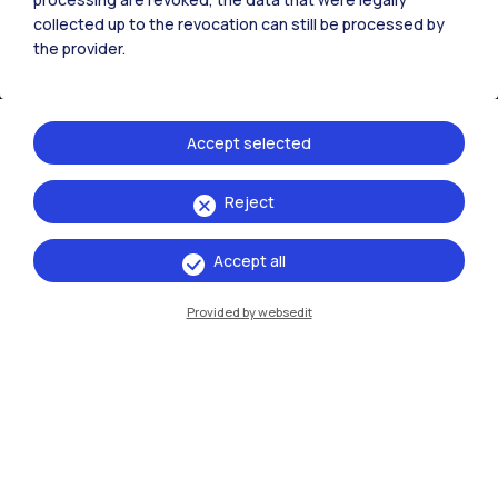
collected up to the revocation can still be processed by
Cremona
the provider.
Lecco
Mantova
Accept selected
Piacenza
Reject
Xi'an
Accept all
Naviga il sito
Provided by websedit
Risorse
Contattaci