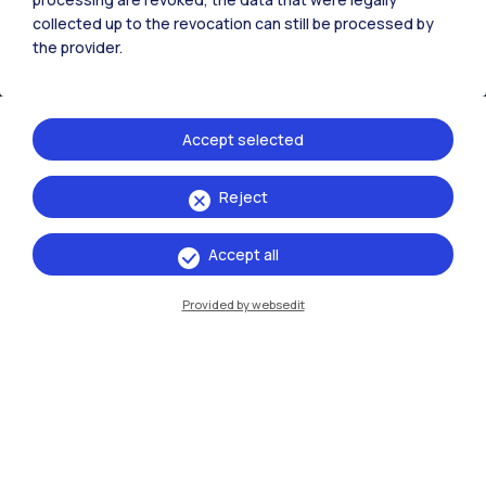
collected up to the revocation can still be processed by
Cremona
the provider.
Lecco
Mantova
Accept selected
Piacenza
Reject
Xi'an
Accept all
Naviga il sito
Provided by websedit
Risorse
Contattaci