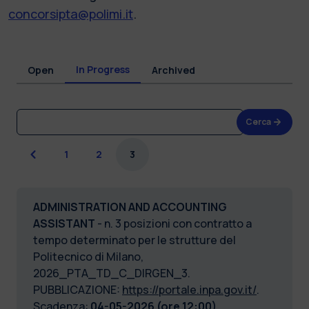
concorsipta@polimi.it
.
In Progress
Open
Archived
Cerca
Previous
1
2
3
ADMINISTRATION AND ACCOUNTING
ASSISTANT
- n. 3 posizioni con contratto a
tempo determinato per le strutture del
Politecnico di Milano,
2026_PTA_TD_C_DIRGEN_3.
PUBBLICAZIONE:
https://portale.inpa.gov.it/
.
Scadenza:
04-05-2026 (ore 12:00).