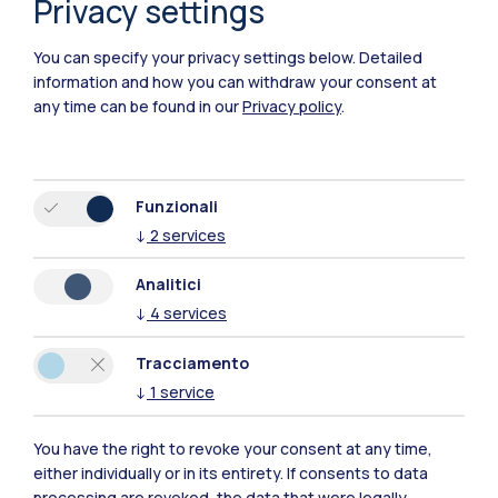
Privacy settings
You can specify your privacy settings below.
Detailed
information and how you can withdraw your consent at
any time can be found in our
Privacy policy
.
Funzionali
↓
2
services
Analitici
↓
4
services
IT
EN
Tracciamento
Sedi
↓
1
service
Milano Leonardo
You have the right to revoke your consent at any time,
either individually or in its entirety. If consents to data
Milano Bovisa
processing are revoked, the data that were legally