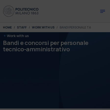
Skip to main content
Skip to page footer
You are here:
HOME
STAFF
WORK WITH US
BANDI PERSONALE TA
Work with us
Bandi e concorsi per personale
tecnico-amministrativo